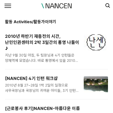
본문 바로가기
활동 Activities/활동가이야기
2010년 하반기 재충전의 시간,
난민인권센터의 2박 3일간의 통영 나들이
♪
지난 9월 30일 아침, 두 팀장님과 4기 인턴들은
양재역에 모였습니다. 바로 통영에서 있을 2010년
전국 시민∙환경운동가 대회(시민사회단체
연대회의, 한국환경회의 공동주최)에 참여하기
위해서였죠. 버스 세 대가 출발하여 다섯 시간을
[NANCEN] 4기 인턴 워크샵
쌩쌩 달린 후 통영의 한 리조트에 도착했습니다.
2010년 8월 27~28일 1박 2일의 일정으로
“즐겁지 않으면 운동이 아니다. 운동가 Fun+Fun
사무국장님과 국장님의 귀여운 아이들, 3기 인턴
해져라”라는 주제 아래 다양한 행사와 강의가 있던
세 명, 그리고 4기 인턴 네 명이 워크샵을
이번 대회의 내용을 간략히 소개하면 다음과
다녀왔습니다! 벌써 NANCEN이 4기 인턴을
같습니다. 통영 관광, 각자의 생각을 5분정도로
맞이하게 되었네요! (참고로 최 팀장님은 제주도
자유롭게 발표하는 피티 파티, 레크레이션,
[근로봉사 후기]NANCEN-아름다운 이름
출장 이후의 늦어진 일정 때문에, 장 팀장님은