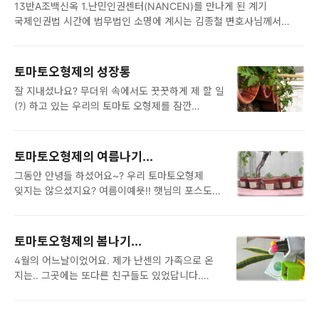
자유로운 의견 제안과 교류가 가능했던 열린
13반A조백신옥 1.난민인권센터(NANCEN)를 만나게 된 계기
갑작스런 컨디션 악화로 인해 참석
토론과 선택식 강의 문예워크숍, 그리고 통영의
국제인권법 시간에 법무법인 소명에 계시는 김종철 변호사님께서
못하셨답니다ㅠㅠ) 지난 반 년 동안도 너무나 수고
싱싱한 회를 맛볼 수 있는 Farewell 파티까지, 참
난민인권센터 이야기를 해주셔서, 난민지원단체에 피난처 외에 난센이
많으셨던 3기 인턴 분들이 이번 워크샵 일정까지도
다양하죠? 첫날 도착후 둘러본 곳은 한산대첩..
있다는 것을 알게 되었다. 난센에 전화문의를 했는데 인턴은 6개월
다 맡아주셨어요~ 그럼 사진과 함께 이번 4기 인턴
근무를 원칙으로 하고 있어 인턴은 못하고, 사법연수생이라고
워크샵이 어땠는지 한번 보실까요? 이번 인턴
토마토오형제의 성장통
말씀드리니 고맙게도 단기간 근로봉사를 할 수 있게 해주셨다. 그래서
워크샵의 장소는 바로바로~ 대학생 MT의
잘 지내셨나요? 무더위 속에서도 꿋꿋하게 제 할 일
7월 5일부터 8월4일까지 일주일에 3일씩 5주간 근무하게 되었다. 2.
메카라고 할 수 있는 가평!! 오랜만에 기차도 타고
(?) 하고 있는 우리의 토마토 오형제를 잠깐
난민인권센터 가.설립과 구성 난센은 2009년에 설립되었고 김성인
맑은 공기 마시니 참 좋더라구요. 남이섬으로 가는
만나보겠습니다. 오랜만인데도 오형제는 어찌
사무국장님, 최원근 사업팀장님, 장민정 긴급구호팀 장님 이렇게 세
배들이 있는 선착장을 앞에 두고 식당에서 맛있는
이리도 여전히 옹기종기 다정한 모습들인지.. 알고
분이 정규직으로 근무하시고 3월과 9월에 인턴을 5명씩 뽑는다.
춘천 ..
봤더니 드디어 푸릇푸릇한 토마토들까지 열리며
그러니까 8명이 일하고 있는 작은 사회단체다. 그러나, 그 ..
토마토오형제의 여름나기...
가족이 늘었더군요. 참~ 귀엽게 열렸죠? 오오~ 그
그동안 안녕들 하셨어요~? 우리 토마토오형제
중에서도 우리의 셋째, 토토토. 제대로 필
잊지는 않으셨지요? 여름이예욧!! 햇님의 포스도
받았습니다~ 이렇게 빠알~간 토마토를 냉큼
꽤나 강렬해졌어요. 아휴~사정없이 퍼져가는
키워낸 거 있죠?! 다른 형제들도 이에 질세라~
살덕에(햇살덕에) 우리 오형제 그만 손사래가
열심히 열매맺기에 한창인데요.... 아주 자식들
쳐진답니다. 그렇게 손사래치다 그랬을까...저희 꽤
자랑에 푹~빠진듯 합니다. 칭찬에 물이 올라
토마토오형제의 봄나기...
많이 자랐지요? ^^ 모..하는거야 고작 물먹고
제대로 부끄럼 받았나 봅니다. 아주 시뻘게 졌네요
4월의 어느날이었어요. 제가 난센의 가족으로 온
햇살보고 자고 또 물먹고 햇살보고....
^^; 그러나 우리의 열매님들...열리자마자 인생
지는.. 그곳에는 또다른 친구들도 있었답니다.
단순해보이지만, 이렇게 크는 것도 쉬운일이
험난함을 절실히 느끼는 중이랍니다. 왜냐면 난센
처음엔 낯가림이 심해 얼굴조차 내밀 수 없었네요.
아니랍니다~ ^^ (에헴~) 우리 든든한 맏형님이세요
식구들이 눈에 불을켜고 기다리고 있거든요...과연
우리 오형제는 부끄럼이 참 많아용~ 그런데 며칠
~^0^ 이렇게 보니, 우리 맏형님도 제법 사진빨
무..