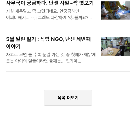
후....이런~ 이렇게 낯부끄러운 일이...! 그렇잖아도
좋으시네요~^0^ 난센 식구들도 저희들 기특하다고
사무국이 궁금하다. 난센 사알~짝 엿보기
깊이깊이 숨고싶은 우리를 그만 홀라당 드러내놓
아주 난리도 아니예요~ㅋㅋ (들었다 놨다..--;;)
사실 제목달고 쫌 고민되네요. 안궁금하면
일이 생겨버렸어요. 대체 어떻게 된 일이냐구요?
어라..근데 이를 어쩌죠? 둘째가 첫째를 치고
어쩌나해서....--;; 그래도 과감하게 엿..볼까요?
바로 요....요... 요 인간땜에...ㅜㅜ 우리 오형제는
나왔어요. 그만 꽃이 먼저 펴 버린거 있죠...?!!! 근데
5월 초, 파아란 포스터가 드디어 난센에
그렇게 뿔뿔이 제 집찾기에 돌입해야 했답니다.
정작 둘째는 심난할 뿐이랍니다. 왜..
도착하였답니다. 6월의 '천사의 노래' 콘서트
아아...옹기종기 모여있을때가 좋았을까요? 저 큰
포스터이지요~~ 포스터의 짝꿍, 콘서트
집에 덩그러니 혼자씩 살 생각을 하게되니... 이런...
5월 밀린 일기 : 식탐 NGO, 난센 세번째
티켓이랍니다~~!! 예쁜가요?! (예쁘다고 해주세요
이사 구경까지 나왔네요 우리는 꾸~욱 꾸~욱
이야기
~~플리즈~ㅋ) 자~ 이제 열심히 나눠볼까나?!!!
참아야 했답니다...훌쩍 그래도 어쩌겠어요. 기왕
자고로 보면 볼 수록 눈길 가는 것 중 첫째가 해맑게
오오~ 단순작업이었다만, 숫자세기가 은근히
이사했으니 정리는 잘 해놔야죠~ 오호~ 그런데
웃는 아이의 얼굴이라면 둘째는... 길가에
헷갈리네요. 학생 자원활동가분들도 나서주었네요!
때리는 시어머니..
흐드러지게 핀 아름다운 꽃들? 그렇다면 이것은 그
난센의 또다른 활동에 참여하고 있지만, 콘서트
세번째쯤 될까요? 바로 침 넘어가게 만드는
홍보에도 기꺼이 동참해주었지요. 이현건, 이으뜸,
맛스러운 음식들! (꿀꺽~) 그 앞에서 사정없이
손수향, 김혜원, 박희수님 감사해요~! ^^ "오오~ 저
무너지는 난센이었답니다~ ^--------^ 지난 5월
자는 거 아닙니다 --;;" 번역일에 눈이아파 잠시
3일 난센을 방문하여 주신 전보형 감사님께서
눈만 감았다(?)는 상미씨 ㅋ '꼭 이럴때만 찍더라...
목록 더보기
향긋하게 구어진 빵들을 한아름 안고 난센을
궁시렁궁시렁~' ㅎㅎ 앗! 근데 다..
방문하셨지요~ 비록 빵에 눈이 먼저 멀긴
하였지만....난센 식구들 일하다 말고 순식간에
벌떼처럼 몰려들었답니다~^0^ "감사님~
두려우셨을까요...? ^^;; 맛있는 빵,
감사합니다!^0^" 이것을 어쩐다??? 급히