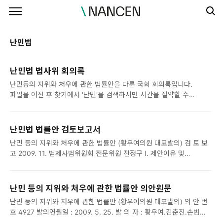
본문 바로가기
난민법
난민법 법사위 회의록
난민등의 지위와 처우에 관한 법률안을 다룬 국회 회의록입니다.
파일을 여신 후 찾기에서 '난민'을 검색하시면 시간을 절약할 수
있습니다. 2009년 11월 18일 2010년 4월 5일 2010년 4월 14일
난민법 법률안 검토보고서
난민 등의 지위와 처우에 관한 법률안 (황우여의원 대표발의) 검 토 보
고 2009. 11. 법제사법위원회 전문위원 진정구 Ⅰ. 제안이유 및
주요내용1 Ⅱ. 검토의견4 1. 제정안에 대한 총괄적 검토4 가. 제정안의
취지에 관한 사항4 나. 「출입국관리법」의 개정경과 및 제정안의
입법형식에 관한 사항6 다. 「난민협약」과의 체계에 관한 사항9 라.
난민 등의 지위와 처우에 관한 법률안 의안원문
제정안 관련 총괄적 고려사항10 2. 주요 사항별 검토11 가. 정의
난민 등의 지위와 처우에 관한 법률안 (황우여의원 대표발의) 의 안 번
규정에 관한 사항11 나. 강제송환금지의 예외사유에 관한 사항14 다.
호 4927 발의연월일 : 2009. 5. 25. 발 의 자 : 황우여․김춘진․손범규 ,
난민신청자 보호에 관한 사항15 라. 인도적 지위 부여를 위한 신청권