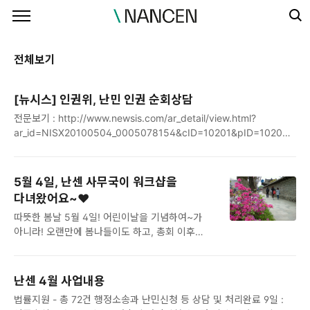
본문 바로가기
전체보기
[뉴시스] 인권위, 난민 인권 순회상담
전문보기 : http://www.newsis.com/ar_detail/view.html?
ar_id=NISX20100504_0005078154&cID=10201&pID=10200
2010-05-04 10:13:25 뉴시스 배민욱 기자 [뉴시스] 인권위, 난민
인권 순회상담 국가인권위원회(인권위)는 유엔세계난민의날(6월20일)
10주년을 맞아 9일 오후 1시 경기 안산시 외국인주민센터에서 난민
5월 4일, 난센 사무국이 워크샵을
인권 순회상담을 실시한다. 이번 순회상담은 UNHCR(유엔난민기구),
다녀왔어요~♥
안산시와 공동으로 진행한다. 이번 순회상담에는 김종철·위은진
따뜻한 봄날 5월 4일! 어린이날을 기념하여~가
변호사, 난민인권센터, 다문화 가족 행복나눔센터, 박형준 노무사,
아니라! 오랜만에 봄나들이도 하고, 총회 이후
UNHCR 관계자, 의료전문가, 국가인권위 조사관 및 전문상담원 등이
업무조정을 하기 위해 난센 식구들이 나들이를
참여한다. 또 현장에서는 난민들이 함께 어울리는 타..
겸한 워크샵을 갔답니다^_^ 나들이 장소는
창경궁이였어요. 오전에 식구들이 모두 모이지
난센 4월 사업내용
못해서 슬펐다는... 게다가 날씨도 흐릿흐릿
법률지원 - 총 72건 행정소송과 난민신청 등 상담 및 처리완료 9일 :
꾸물꾸물 해서 불안했지만, 일단 출발! 창경궁으로