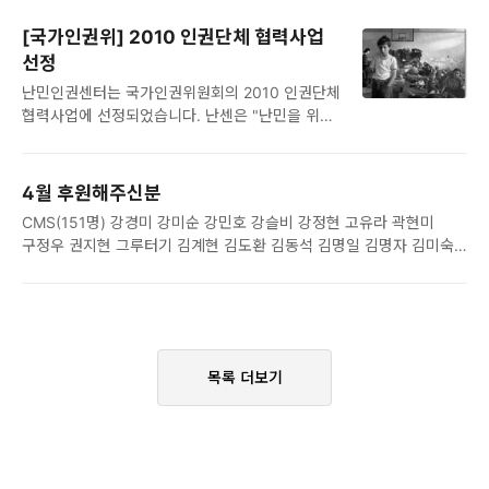
333,230원은 총회 진행비이며, 타 과목은 평월과
사정을 고려해 수고로운 발걸음으로 몇차례의 나눔
특이사항 없습니다. 4월 말 미지급금은
전달을 해주겠다 하시니, 남양유업 측에도 다시 한
[국가인권위] 2010 인권단체 협력사업
14,362,960원입니다. 특별회계로는 518기념재단
번 감사드립니다. 그렇다면 이 정도 분유로는 몇
선정
공모사업, 긴급구호, 분유지원, 제도개선, 쉼터마련
명의 난민 아기들이 걱정없이 먹을 수 있을까요? 약
난민인권센터는 국가인권위원회의 2010 인권단체
기금이 운용되고 있습니다. - 긴급구호 기금 수입은
10명의 난민아기들이 1년간 걱정없이 먹을 수 있는
협력사업에 선정되었습니다. 난센은 "난민을 위한
곽자경, 심춘식, 윤수진, 에스케이커뮤니케이션,
량이 된답니다. 그러나 현재 한국의 난민 ..
심리상담 및 실태조사"라는 제목으로, 국내의
정향미, 지엠대우한마음재단 으로부터 466,790원
난민과 난민신청자들을 대상으로 심리적 취약성에
지출은 00씨 생계지원비로 200,000원(경인일보
대한 실태조사를 진행하고, 이 결과를 바탕으로
기사를 통한 지정후원금) 00씨 병원비로
4월 후원해주신분
5~10명 내외의 난민들에게 심리상담을 제공하는
381,590원(지정후원금) 00씨 가족을 위한
CMS(151명) 강경미 강미순 강민호 강슬비 강정현 고유라 곽현미
사업입니다. 앞으로 몇 가지 행정적 절차를 거친
1,692,868원(사무국 일기 '그분'-2009년 12월
구정우 권지현 그루터기 김계현 김도환 김동석 김명일 김명자 김미숙
후에 착수하여 11월 말까지 진행될 이번 사업은
10일의 주인..
김민경 김병규 김선재 김성수 김성인 김소현 김수한 김승희 김영환
2009년 하반기에 2명의 여성 난민을 대상으로
김용현 김유경 김은정 김은호 김재동 김재원 김종철 김종현 김진우
진행한 난민 심리상담 시범사업(이화여대 트라우마
김진호 김 탁 김태정 김 현 김형준 김호식 김희진 나인경 남경우 노혜영
연구소와 공동 진행)을 바탕으로 기획되었습니다.
류 리 문은정 민병철 박균희 박민중 박봉정숙 박상희 박서령 박승호
조사 사업은 PDS(외상후스트레스 척도)와 SCL-
박신영 박은정 박정희 박주연 박지영 박한수 박혜정 방영화 배윤상
90(간이성 진단검사) 등 전문적인 심리상태
목록 더보기
서경교 서동일 서민혜 서승일 서정아 선안남 손인배 송기돈 송영우
검사지를 활용하여 진행되고, 심리상담 역시
신성균 신우승 신원제 심소희 심수현 안명덕 안은애 안진태 양승혁
전문가들과 협력하여 진행될 것입니다. 많은
양혜우 염지홍 오영윤 오창재 왕 철 우준모 유금란 유민지 윤모아
분들의 ..
윤승호 이도은 이도형 이두영 이 미 이미정 이복기 이상..