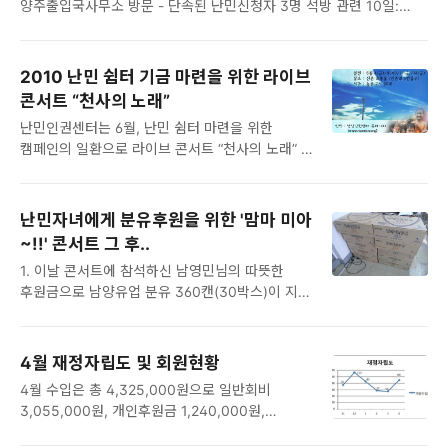
양주출입국사무소 방문 - 단속된 난민신청자 3명 석방 관련 10일:
고고씽~~~ 꽃이랑 담벼락이 정말 예쁘죠~~
화성외국인 보호소 방문 - 4명 면회 26일: 화성외국인 보호소 방문 -
창경궁에 들어가서 최팀장님 기다리며 수다떠는
3명 면회 긴급구호 - 남양유업(주) 임페리얼 XO 1차분 전달됨 -
난센 식구들ㅋㅋㅋ 민욱군과 짱팀장님~ 정말
난민영아에 지원 시작 - 매일유업 '맘스마일' 3박스 전달됨 -
다정한 오누이 같져~잉?^^ 창경궁으로 들어서니
2010 난민 쉼터 기금 마련을 위한 라이브
난민산모에 지원 시작 - 긴급구호지원 - 00씨 병원비, 00씨 등 2명
뭔가 집에 온 것만 같은 느낌이 들었어요....호호호.
콘서트 “천사의 노래”
긴급생계지원비, 00씨 아동양육비 지원 6일: 00씨 아기 의류 택배
오고 있다는 최팀장님을 기다리며 이리 저리
난민인권센터는 6월, 난민 쉼터 마련을 위한
전달 7일: 00씨 안산고대병원 검진 8일: 00씨 가리봉이주민의료센터
둘러봤습니다. 날씨가 흐렸는데 오히려 선선해서
캠페인의 일환으로 라이브 콘서트 “천사의 노래” 를
내시경 12일: 00씨, 00씨 가정 방문 16일: 한국이주민건강협회
산책하기 딱 좋더라구요!! 멀리서 여고괴담의
진행합니다. 이번 행사에는 박강수씨를 비롯한
사무국 방문 - 의료공제회 가입 심사 20일: 00씨 아기 소아과 상담
귀신처럼 다가오는 최..
국내 유명 싱어송 라이터들이 함께 참여하여
26일:..
억압과 박해의 벽을 넘어 한국을 찾아온 난민들의
난민자녀에게 분유후원을 위한 '맘마 미아
존재와 권리를 다시 한 번 기억하고, 특히 가장
~!!' 콘서트 그 후..
기본적인 생계권조차 보장받지 못하는 난민들에게
1. 이날 콘서트에 참석하신 남영민님의 따뜻한
안정적인 임시주거를 마련해주기 위한 모금
후원금으로 남양유업 분유 360캔(30박스)이 지난
콘서트로 진행될 예정입니다. 또한 “천사의 노래”
4월 난센으로 기증되었습니다. 또한
란 명칭답게 1004명의 시민천사를 찾는 이번
난민아기들에게 지원해주는 분유라 하니,
행사는 참여하는 관객 한 사람 한사람이 난민의
남양유업측에서도 적극 협찬해주어 기대보다 많은
천사가 되어, 쉼터 짓기에 동참하고 음악과 더불어
4월 재정자립도 및 회원현황
분유를 지원받을 수 있게 되었네요. 이름하야~
하나 될 수 있는 뜻 깊은 소통의 자리가 되어줄
4월 수입은 총 4,325,000원으로 일반회비
"임페리얼XO" 시리즈(1단계~4단계까지)!! 허나,
것입니다. 신청방법 : 본문아래 댓글 또는 전화(02-
3,055,000원, 개인후원금 1,240,000원,
비좁은 사무실의 여건상(^^;) 아래의 요~만큼만
712-0620) 또는 티켓링크(www.ticke..
단체후원금 30,000원이며 지출 중 회의비
1차 전달을 받아야 했다는.... 앞으로도 난센의