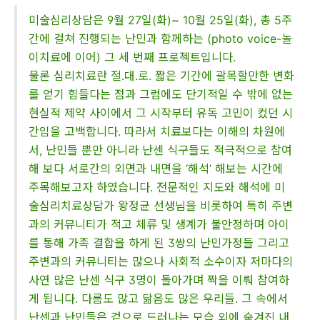
미술심리상담은 9월 27일(화)~ 10월 25일(화), 총 5주
간에 걸쳐 진행되는 난민과 함께하는 (photo voice-놀
이치료에 이어) 그 세 번째 프로젝트입니다.
물론 심리치료란 절.대.로. 짧은 기간에 괄목할만한 변화
를 얻기 힘들다는 점과 그럼에도 단기적일 수 밖에 없는
현실적 제약 사이에서 그 시작부터 유독 고민이 컸던 시
간임을 고백합니다. 따라서 치료보다는 이해의 차원에
서, 난민들 뿐만 아니라 난센 식구들도 적극적으로 참여
해 보다 서로간의 외면과 내면을 ‘해석’ 해보는 시간에
주목해보고자 하였습니다. 전문적인 지도와 해석에 미
술심리치료상담가 왕정균 선생님을 비롯하여 특히 주변
과의 커뮤니티가 적고 체류 및 생계가 불안정하며 아이
를 통해 가족 결합을 하게 된 3쌍의 난민가정들 그리고
주변과의 커뮤니티는 많으나 사회적 소수이자 저마다의
사연 많은 난센 식구 3명이 돌아가며 짝을 이뤄 참여하
게 됩니다. 다름도 많고 닮음도 많은 우리들. 그 속에서
난센과 난민들은 겉으로 드러나는 모습 외에 숨겨진 내