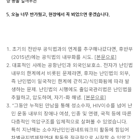
향 등을 일깨우는
5. 오늘 너무 반가웠고, 현장에서 꼭 뵈었으면 좋겠습니다.
초기의 전반부 공익법과의 연계를 추구해나갔다면, 후반부
(2015년)에는 공익법의 내부화를 시도.
[본문으로]
대표적인 사례는 공항난민과 외국인보호소. 전자가 난민법
내부의 한계에서 비롯된 문제라면, 후자는 난민법의 외부,
즉 난민법이 일국적인 한계에 갇히고/식민화됨에 따라 발
생하는 문제. 난민법의 시행에도 출입국관리법은 난민법을
추월하고, 압도하며, 자기-화 해냄.
[본문으로]
“그동안 누적된 만남을 통해 성소수자, HIV이슈를 넘어 난
민 운동 내부의 장애나 여성, 인종 및 연령, 국적 등에 따른
다층적인 억압구조를 입체적으로 살펴볼 수 있었습니다.
특히 지난해는 소수자난민인권네트워크의 활동에 힘입어
차별금지법제정연대 활동을 적극적으로 시작할 수 있었고,