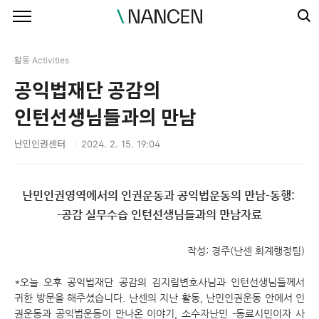
본문 바로가기
활동 Activities
공익법재단 공감의
인턴선생님들과의 만남
난민인권센터
2024. 2. 15. 19:04
난민인권영역에서의 인권운동과 공익법운동의 만남-동행:
-공감 실무수습 인턴선생님들과의 만남자료
작성: 경주(난센 회계행정팀)
*오늘 오후 공익법재단 공감의 김지림변호사님과 인턴선생님들께서
귀한 방문을 해주셨습니다. 난센의 지난 활동, 난민인권운동 안에서 인
권운동과 공익법운동이 만나온 이야기, 소수자난민 -동료시민이자 사