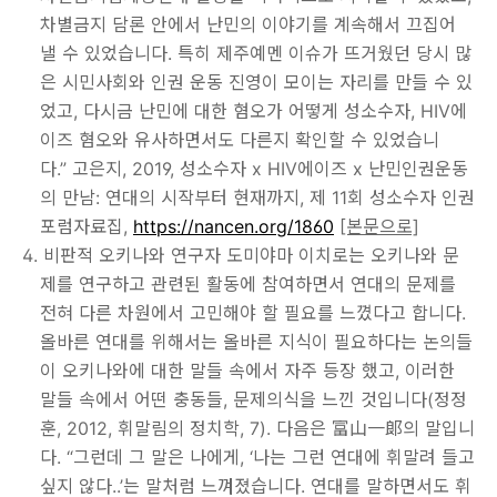
차별금지 담론 안에서 난민의 이야기를 계속해서 끄집어
낼 수 있었습니다. 특히 제주예멘 이슈가 뜨거웠던 당시 많
은 시민사회와 인권 운동 진영이 모이는 자리를 만들 수 있
었고, 다시금 난민에 대한 혐오가 어떻게 성소수자, HIV에
이즈 혐오와 유사하면서도 다른지 확인할 수 있었습니
다.” 고은지, 2019, 성소수자 x HIV에이즈 x 난민인권운동
의 만남: 연대의 시작부터 현재까지, 제 11회 성소수자 인권
포럼자료집,
https://nancen.org/1860
[본문으로]
비판적 오키나와 연구자 도미야마 이치로는 오키나와 문
제를 연구하고 관련된 활동에 참여하면서 연대의 문제를
전혀 다른 차원에서 고민해야 할 필요를 느꼈다고 합니다.
올바른 연대를 위해서는 올바른 지식이 필요하다는 논의들
이 오키나와에 대한 말들 속에서 자주 등장 했고, 이러한
말들 속에서 어떤 충동들, 문제의식을 느낀 것입니다(정정
훈, 2012, 휘말림의 정치학, 7). 다음은 富山一郞의 말입니
다. “그런데 그 말은 나에게, ‘나는 그런 연대에 휘말려 들고
싶지 않다..’는 말처럼 느껴졌습니다. 연대를 말하면서도 휘