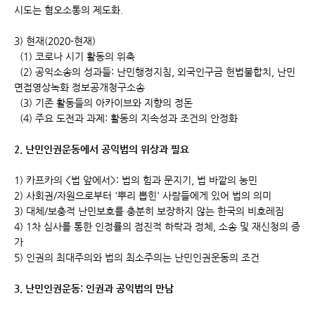
시도는 혐오소통의 제도화.
3) 현재(2020-현재)
(1) 코로나 시기 활동의 위축
(2) 공익소송의 성과들: 난민행정지침, 외국인구금 헌법불합치, 난민
면접영상녹화 정보공개청구소송
(3) 기존 활동들의 아카이브와 지향의 정돈
(4) 주요 도전과 과제: 활동의 지속성과 조건의 안정화
2. 난민인권운동에서 공익법의 위상과 필요
1) 카프카의 <법 앞에서>: 법의 힘과 문지기, 법 바깥의 농민
2) 사회권/자원으로부터 '뿌리 뽑힌' 사람들에게 있어 법의 의미
3) 대체/보충적 난민보호를 충분히 보장하지 않는 한국의 비호레짐
4) 1차 심사를 통한 인정률의 점진적 하락과 정체, 소송 및 재신청의 증
가
5) 인권의 최대주의와 법의 최소주의는 난민인권운동의 조건
3. 난민인권운동: 인권과 공익법의 만남