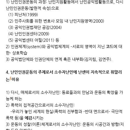
1) 난민인권운동의 과정: 난민지원활동에서 난민공익법활동으로, 다시
난민인권운동(발현적 속성)으로
(1) 피난처(1999)
(2) 민주사회를 위한 변호사 모임 내 난민지원영역(2000)
(3) 공익인권법재단 공감(2004)
(4) 난민인권센터(2009)
(5) 공익법센터 어필(2011) 등
2) 인권체계(system)와 공익법체계의 –서로의 영역이 지닌
코드
에 대
한- 상호학습
3) 공익법단체와 인권단체의 연계 혹은 내부화(김지림, 김연주).
4. 난민인권운동의 주제로서 소수자난민에 난센이 지속적으로 휘말리
4
는
이유
1) 다시, 매체로서의 소수자난민: 동료들과의 만남과 운동의 확장을 가
능케 하는
2) 폭력의 집적공간으로서의 소수자난민:
-우리가 놓인 세계의 현실(폭력의 진부함과 -반대 면으로서- 극단적
폭력 등)을
예감
시키는
3) 운동의 성찰(이론)체계로서의 소수자난민: 운동의 시공간과 방향/지