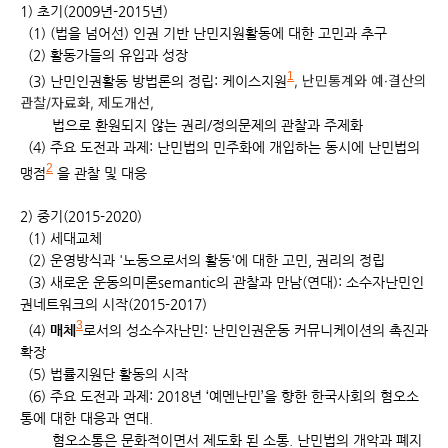
1) 초기(2009년-2015년)
(1) (법을 넘어선) 인권 기반 난민지원활동에 대한 고민과 추구
(2) 활동가들의 유입과 성장
1
(3) 난민인권활동 방법론의 정립: 케이스지원
, 난민통계와 예·결산의
관찰/자료화, 제도개선,
법으로 환원되지 않는 권리/정의문제의 관찰과 주제화
(4) 주요 도전과 과제: 난민법의 민주화에 개입하는 동시에 난민법의
2
맹점
을 관찰 및 대응
2) 중기(2015-2020)
(1) 세대교체
(2) 운영방식과 '노동으로서의 활동'에 대한 고민, 권리의 정립
(3) 새로운 운동의미론semantic의 관찰과 만남(연대): 소수자난민인
권네트워크의 시작(2015-2017)
3
(4)
매체
로서의 성소수자난민: 난민인권운동 커뮤니케이션의 촉진과
확장
(5) 법률지원단 활동의 시작
(6) 주요 도전과 과제: 2018년 ‘예멘난민’을 향한 한국사회의 혐오소
통에 대한 대응과 연대.
혐오소통은 문화적이면서 제도화 된 소통. 난민법의 개악과 폐지