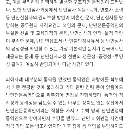
고, 이를 무리하게 이행하며 발생한 구조적인 문제임이 드러났
다. 또한 난민심사과정에서 난민심사 녹음･녹화, 변호사 조력
등 난민신청자의 권리보장 방안이 미흡한 문제, 난민심사를 담
당하는 공무원의 자격요건과 책임의 문제, 난민전문통역인의
부실한 선발 및 교육과정의 문제, 난민심사의 인적･물적 역량
이 부족한 문제, 난민면접조서･난민불인정사유서 등 난민심사
의 공정성을 확인할 수 있는 가장 기본적인 문서가 한국어로만
제공되는 문제 등 난민심사과정 전반의 전문성･공정성･투명
성 결여가 여실히 반영되어 나타난 사건이었다.
피해사례 대부분의 통역을 맡았던 통역인은 아랍어를 학부에
서 이중 전공한 것에 불과하고 기타 관련 경력 등이 없음에도
난민전문통역인으로 위촉되어 면접을 진행하였다. 통역의 정
확성과 윤리성을 담보할 수 있는 아무런 장치도 없는 상황에서
난민전문통역인이라는 직함을 가지고 수백 명의 난민면접에
통역인으로 참여하면서 수당을 받았고, 난민 허위면접 사건에
적극 가담 또는 방조하였지만 이후 징계 등 책임을 부담하지도