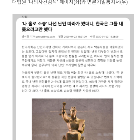
대법원 '나의사건검색' 페이지(좌)와 변론기일통지서(우)