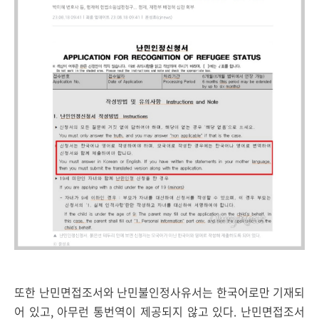
또한 난민면접조서와 난민불인정사유서는 한국어로만 기재되
어 있고, 아무런 통번역이 제공되지 않고 있다. 난민면접조서