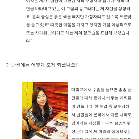
이것은 제가
1
년전에 그렸던 저의 추상자화 입니다
.
저의 내
면을 나타내고 있는 이 그림의 동그라미는 제 자신을 상징해
요
.
원의 중심은 붉은 색을 띄지만 가장자리로 갈수록 푸른빛
을 돌고 있죠
!
따뜻한 마음을 가지고 있지만 가끔 이성적으로
또는 차가워 보이기도 하는 저의 겉모습을 표현해 보았습니
다
J
?
2. 난센에는
어떻게
오게
되셨나요
대학교에서 수업을 들으면 종종 난
민들에 대해 듣거나 배우는 기회들
이 있습니다
.
한 수업 중 교수님께
서 난민들이 본국에서 다른 나라로
넘어가는 과정들에 대해 설명해주
셨는데 그게 제 머리와 상식으로는