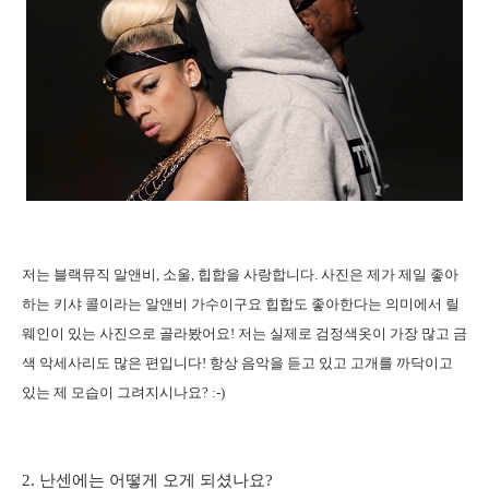
저는 블랙뮤직 알앤비
,
소울
,
힙합을 사랑합니다
.
사진은 제가 제일 좋아
하는 키샤 콜이라는 알앤비 가수이구요 힙합도 좋아한다는 의미에서 릴
웨인이 있는 사진으로 골라봤어요
!
저는 실제로 검정색옷이 가장 많고 금
색 악세사리도 많은 편입니다
! 항상 음악을 듣고 있고 고개를 까닥이고
있는 제 모습이 그려지시나요? :-)
2.
난센에는 어떻게 오게 되셨나요
?