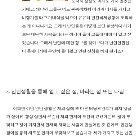
도저히 상상도 이해도 가지 않았던
거에요
.
왜냐면 그들은 여느 관광객처럼 여권과 비자를 가지고
비행기를 타고 기내식을 먹으며 유유히 인천국제공항에 도착하
는 게 아니니까요
.
그래서 난민들은 어떻게 보면 불쌍하다 라기
보단 대단한 사람들이라는 생각이 들어 그들에 대해 더 알고 싶
었습니다
.
그래서 난민에 대한 정보를 찾아보다가 난민인권센
터 홈페이지에 우연히 들어왔고 인턴 신청을 하게 된거죠
J
,
3.
인턴생활을
통해
얻고
싶은
점
바라는
점
또는
다짐
어쩌면 이번 인턴 생활은 저의 삶에 또 다른 터닝포인트가 되지 않을
까 싶어요
.
항상 살면서 꾸준히 저의 한계에 도전해 왔었거든요
.
많이 부
딪히고 많이 깨지면서 현재의 저라는 사람이 만들어진 것 같아요
.
인턴생
활에을 통해 새로운 한계에 부딪혀보고 싶습니다
.
제가 가지고 있는 난민