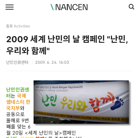
본문 바로가기
활동 Activities
2009 세계 난민의 날 캠페인 "난민,
우리와 함께"
난민인권센터
2009. 6. 24. 16:03
난민인권센
터
는
국제
앰네스티 한
국지부
와
공동으로
올해로 9번
째를 맞는 6
월 20일 <세계 난민의 날>캠페인