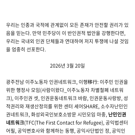
우리는 인종과 국적에 관계없이 모든 존재가 안전할 권리가 있
음을 믿는다. 만약 민주당이 이 반인권적 법안을 강행한다면,
우리는 국내외 인권 단체들과 연대하여 저지 투쟁에 나설 것임
을 엄중히 선포한다.
2026년 3월 20일
광주전남 이주노동자 인권네트워크, 이행移行: 이주민 인권을
위한 행정사 모임(사람이왔다_이주노동자 차별철폐 네트워
크), 이주인권 셋, 인권운동네트워크 바람, 인권운동사랑방, 성
적권리와 재생산정의를 위한 센터 셰어SHARE, 소수자난민인
권네트워크, 화성외국인보호소방문 시민모임 마중,
난민인권
네트워크
(TFC(The First Contact for Refugee), 공익법센터
어필, 공익변호사와 함께하는 동행, 공익사단법인 정, 공익인