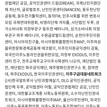
권법재단 공감, 공익인권센터 드림(DREAM), 국제난민지원단
체 피난처, 글로벌호프, 난민인권센터(NANCEN), 동두천난민
공동체, 동두천가톨릭센터, 동작FM, 민주사회를 위한 변호사
모임 국제연대위원회, 비영리단체 겨자풀, 사단법인 두루, 성
가소비녀회 의정부관구 동두천 베타니아, 성가소비녀회 의정
부관구 파주 베타니아, 수원글로벌드림센터, 순천이주민지원
센터, 아시아의친구들, 아시아평화를향한이주MAP, 이주여성
을위한문화경제공동체 에코팜므, 이주민지원공익센터 감동,
외국인이주노동자인권을위한모임, 의정부 EXODUS, 이주민
센터 친구, 천주교제주교구이주사목센터 나오미, 재단법인 동
천, 재단법인 화우공익재단, 제주평화인권연구소 왓, 참여연
대, 파주EXODUS, 한국이주인권센터),
이주구금대응네트워크
((사)한국알트루사 난민과함께살기, DLG 공익인권센터, 공익
법단체 두루, 공익법센터 어필, 공익인권법재단 공감, 난민인
권센터, 대한불교조계종 사회노동위원회, 소수자난민인권네
트워크, 아시아평화를향한이주MAP, 울산이주민센터, 외국인
·이주노동운동협의회, 이주노동자노동조합(MTU), 이주노동