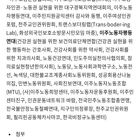
자인권·노동권 실현을 위한 대구경북지역연대회의, 이주노동
자평등연대, 이주민지원공익센터 감사와 동행, 이주여성인권
포럼, 천주교인권위원회, 트랜스보더링랩(Trans-boder-ing
Lab), 화성외국인보호소방문시민모임 마중),
이주노동자평등
연대
(건강권 실현을 위한 보건의료단체연합(건강권 실현을 위
한 행동하는 간호사회, 건강사회를 위한 약사회, 건강사회를
위한 치과의사회, 노동건강연대, 인도주의실천의사협의회, 참
의료실현청년한의사회), 노동당, 노동사회과학연구소, 노동전
선, 녹색당, 대한불교조계종사회노동위원회, 성공회용산나눔
의집, 민변노동위원회, 사회진보연대, 이주노동자노동조합
(MTU), (사)이주노동희망센터, 이주노동자운동후원회, 이주민
센터친구, 인권운동네트워크 바람, 전국민주노동조합총연맹,
전국불안정노동철폐연대, 지구인의정류장, 천주교인권위원
회, 필리핀공동체카사마코, 한국비정규노동센터)
첨부