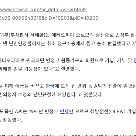
//www.newsis.com/ar_detail/view.html?
00603_0005348318&cID=10203&pID=10200
1부(부장판사 서태환)는 에티오피아 오로모족 출신으로 반정부 활동
 낸 난민인정불허처분 취소 청구소송에서 원고 승소 판결했다고 3
에티오피아로 귀국하면 반정부 활동기구의 회원으로 가입, 기부 및
박해를 받을 가능성이 있다"고 설명했다.
을 피해 이름을 바꾸고
한국
에 오게 된 경위 등 A씨의 진술이 일관된
민의정서 소정의 난민규정에 해당한다"고 덧붙였다.
족인 A씨는 1991년 반정부
단체
인 오로모 해방전선(OLF)에 가
 활동했다.