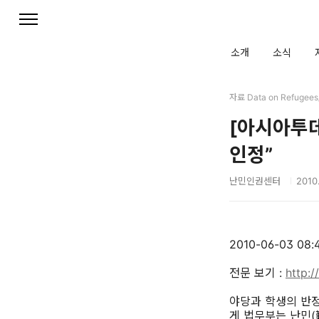
본문 바로가기
소개
소식
자료 Data on Refuge
[아시아투데
인정”
난민인권센터
2010.
2010-06-03 
전문 보기 :
http:
야당과 학생의 반
게 법무부는 난민(