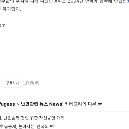
부군의 추적을 피해 다녔던 A씨는 2004년 한국에 입국해 난민
신
 제기했다.
com
구독하기
fugees
>
난민관련 뉴스 News
' 카테고리의 다른 글
터, 난민쉼터 건립 위한 자선공연 개최
허’ 급증세, 높아지는 ‘한국의 벽’