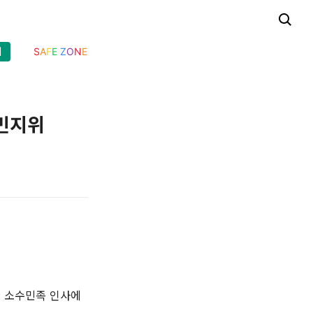
기
S
A
F
E
Z
O
N
E
난민지위
 소수민족 인사에