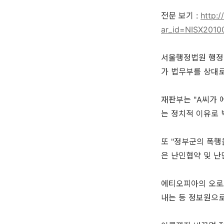
전문 보기 :
http:
ar_id=NISX201
서울행정법원 행정1
가 법무부를 상대로
재판부는 "A씨가 
는 정치적 이유로 
또 "정부군의 폭행
은 난민협약 및 난
에티오피아의 오로모
내는 등 정보원으로