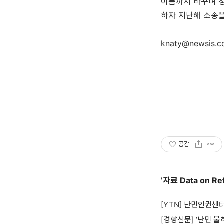
이름까지 바꾸며 정
하자 지난해 소송을
knaty@newsis.
공감
'
자료 Data on Re
[YTN] 난민인권센
[경향신문] ‘난민 불