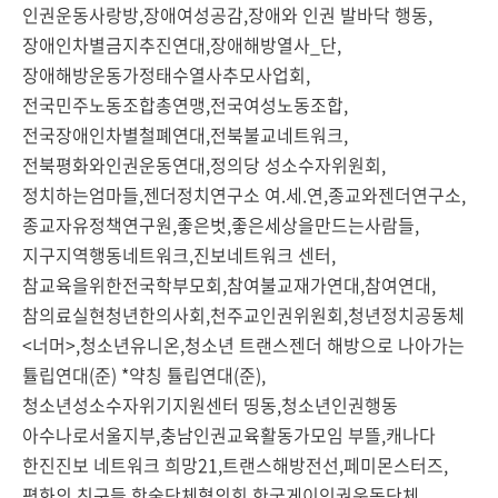
인권운동사랑방,장애여성공감,장애와 인권 발바닥 행동,
장애인차별금지추진연대,장애해방열사_단,
장애해방운동가정태수열사추모사업회,
전국민주노동조합총연맹,전국여성노동조합,
전국장애인차별철폐연대,전북불교네트워크,
전북평화와인권운동연대,정의당 성소수자위원회,
정치하는엄마들,젠더정치연구소 여.세.연,종교와젠더연구소,
종교자유정책연구원,좋은벗,좋은세상을만드는사람들,
지구지역행동네트워크,진보네트워크 센터,
참교육을위한전국학부모회,참여불교재가연대,참여연대,
참의료실현청년한의사회,천주교인권위원회,청년정치공동체
<너머>,청소년유니온,청소년 트랜스젠더 해방으로 나아가는
튤립연대(준) *약칭 튤립연대(준),
청소년성소수자위기지원센터 띵동,청소년인권행동
아수나로서울지부,충남인권교육활동가모임 부뜰,캐나다
한진진보 네트워크 희망21,트랜스해방전선,페미몬스터즈,
평화의 친구들,학술단체협의회,한국게이인권운동단체