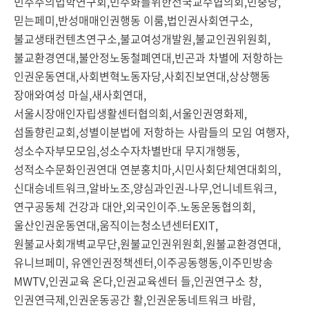
민주주의법학연구회,민주화를위한전국교수협의회,민중당,
믿는페미,반성매매인권행동 이룸,법인권사회연구소,
불교생태컨텐츠연구소,불교여성개발원,불교인권위원회,
불교환경연대,불안정노동철폐연대,빈곤과 차별에 저항하는
인권운동연대,사회변혁노동자당,사회진보연대,상상행동
장애와여성 마실,새사회연대,
서울시장애인자립생활센터협의회,서울인권영화제,
섬돌향린교회,성별이분법에 저항하는 사람들의 모임 여행자,
성소수자부모모임,성소수자차별반대 무지개행동,
성적소수문화인권연대 연분홍치마,시민사회단체연대회의,
신대승네트워크,알바노조,양심과인권-나무,언니네트워크,
연구공동체 건강과 대안,외국인이주.노동운동협의회,
울산인권운동연대,움직이는청소년센터EXIT,
원불교사회개벽교무단,원불교인권위원회,원불교환경연대,
유니브페미, 유엔인권정책센터,이주공동행동,이주민방송
MWTV,인권교육 온다,인권교육센터 들,인권연구소 창,
인권연극제,인권운동공간 활,인권운동네트워크 바람,