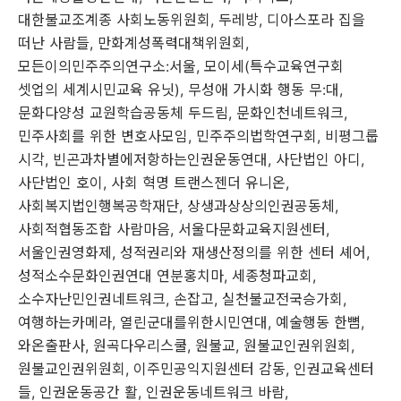
대한불교조계종 사회노동위원회
,
두레방
,
디아스포라 집을
떠난 사람들
,
만화계성폭력대책위원회
,
모든이의민주주의연구소
:
서울
,
모이세
(
특수교육연구회
셋업의 세계시민교육 유닛
),
무성애 가시화 행동 무
:
대
,
문화다양성 교원학습공동체 두드림
,
문화인천네트워크
,
민주사회를 위한 변호사모임
,
민주주의법학연구회
,
비평그룹
시각
,
빈곤과차별에저항하는인권운동연대
,
사단법인 아디
,
사단법인 호이
,
사회 혁명 트랜스젠더 유니온
,
사회복지법인행복공학재단
,
상생과상상의인권공동체
,
사회적협동조합 사람마음
,
서울다문화교육지원센터
,
서울인권영화제
,
성적권리와 재생산정의를 위한 센터 셰어
,
성적소수문화인권연대 연분홍치마
,
세종청파교회
,
소수자난민인권네트워크
,
손잡고
,
실천불교전국승가회
,
여행하는카메라
,
열린군대를위한시민연대
,
예술행동 한뼘
,
와온출판사
,
원곡다우리스쿨
,
원불교
,
원불교인권위원회
,
원불교인권위원회
,
이주민공익지원센터 감동
,
인권교육센터
들
,
인권운동공간 활
,
인권운동네트워크 바람
,