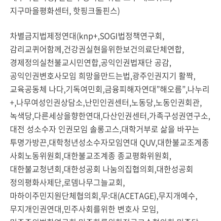
지구마을평화센터, 핫핑크돌핀스)
차별금지법제정연대(knp+,SOGI법정책연구회,
감리교퀴어함께,건강권실현을위한보건의료단체연합,
경제정의실천불교시민연합,공익인권법재단 공감,
공익인권변호사모임 희망을만드는법,광주인권지기 활짝,
교육공동체 나다,기독여민회,금융피해자연대”해오름”,나누리
+,나무여성인권상담소,난민인권센터,노동당,노동인권회관,
녹색당,다른세상을향한연대,다산인권센터,가족구성권연구소,
대전 성소수자 인권모임 솔롱고스,대학거부로 삶을 바꾸는
투명가방끈,대학청년성소수자모임연대 QUV,대한불교조계종
사회노동위원회,대한불교조계종 종교평화위원회,
대한불교청년회,대한성공회 나눔의집협의회,대한성공회
정의평화사제단,로뎀나무그늘교회,
마하이주민지원단체협의회,무:대(ACETAGE),무지개예수,
무지개인권연대,민주사회를위한 변호사 모임,