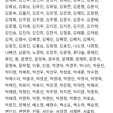
김애화
,
김연수
,
김연주
,
김영미
,
김예은
,
김옥연
,
김용남
,
김용남
,
김용남
,
김유민
,
김유일
,
김유찬
,
김윤범
,
김윤서
,
김윤숙
,
김율리
,
김은석
,
김은영
,
김은영
,
김재민
,
김정현
,
김정화
,
김주원
,
김주원
,
김주형
,
김준수
,
김준수
,
김준태
,
김준협
,
김지예
,
김지우
,
김지은
,
김지은
,
김지은
,
김지하
,
김진송
,
김진아
,
김진희
,
김찬석
,
김철효
,
김태홍
,
김하람
,
김혁
,
김형수
,
김혜경
,
김혜린
,
김혜영
,
김혜지
,
김혜지
,
김호진
,
김호진
,
김홍요
,
김효정
,
김효진
,
나소영
,
나영정
,
나혜선
,
남윤아
,
노경희
,
도방주
,
도윤정
,
류다솔
,
류재민
,
류진
,
몽
,
문명진
,
문성욱
,
문우정
,
문재형
,
문재희
,
문준석
,
문현숙
,
문희철
,
미류
,
민섬
,
박경아
,
박경주
,
박나리
,
박문진
,
박미정
,
박복희
,
박선우
,
박선우
,
박성호
,
박세훈
,
박수현
,
박에스더
,
박열규
,
박영균
,
박영대
,
박영민
,
박영서
,
박영옥
,
박예진
,
박유미
,
박유미
,
박은경
,
박은정
,
박자연
,
박재규
,
박재원
,
박정민
,
박종선
,
박주현
,
박지연
,
박지원
,
박춘희
,
박태경
,
박한희
,
박현
,
박현빈
,
박현정
,
박형선
,
박호순
,
박호진
,
방혜선
,
배소정
,
배현수
,
백소요
,
백소하
,
백순영
,
변인미
,
변현준
,
산들
,
서민순
,
서성경
,
서채완
,
서효림
,