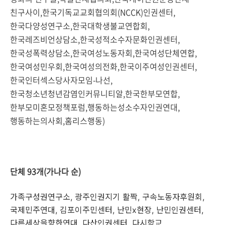
친구사이,한국기독교교회협의회(NCCK)인권센터,
한국다양성연구소,한국대학생불교연합회,
한국레즈비언상담소,한국성적소수자문화인권센터,
한국성폭력상담소,한국여성노동자회,한국여성단체연합,
한국여성민우회,한국여성의전화,한국이주여성인권센터,
한국인터섹스당사자모임-나선,
한국청소년청년감염인커뮤니티알,한국한부모연합,
한부모미혼모정책포럼,행동하는성소수자인권연대,
행동하는의사회,홈리스행동)
단체 93개(가나다 순)
가족구성권연구소
,
광주인권지기 활짝
,
구속노동자후원회
,
국제민주연대
,
김포이주민센터
,
난민
x
현장
,
난민인권센터
,
다른세상을향한연대
,
다산인권센터
,
다시학교
,