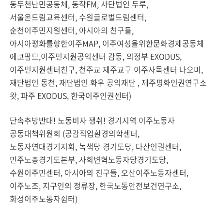
동두천난민공동체, 동작FM, 사단법인 두루,
서울온드림교육센터, 수원글로벌드림센터,
순천이주민지원센터, 아시아의 친구들,
아시아평화를향한이주MAP, 이주여성을위한문화경제공동체
에코팜므,이주민지원공익센터 감동, 의정부 EXODUS,
이주민지원센터친구, 천주교 제주교구 이주사목센터 나오미,
재단법인 동천, 재단법인 화우 공익재단 , 제주평화인권연구소
왓, 파주 EXODUS, 한국이주인권센터)
단속추방반대! 노동비자 쟁취! 경기지역 이주노동자
공동대책위원회 (공감직업환경의학센터,
노동자연대경기지회, 녹색당 경기도당, 다산인권센터,
민주노총경기도본부, 사회변혁노동자당경기도당,
수원이주민센터, 아시아의 친구들, 오산이주노동자센터,
이주노조, 지구인의 정류장, 한국노동안전보건연구소,
화성이주노동자쉼터)