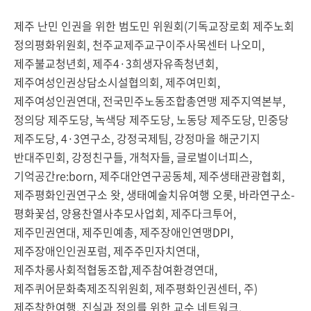
제주 난민 인권을 위한 범도민 위원회(기독교장로회 제주노회
정의평화위원회, 천주교제주교구이주사목센터 나오미,
제주불교청년회, 제주4·3희생자유족청년회,
제주여성인권상담소시설협의회, 제주여민회,
제주여성인권연대, 전국민주노동조합총연맹 제주지역본부,
정의당 제주도당, 녹색당 제주도당, 노동당 제주도당, 민중당
제주도당, 4·3연구소, 강정국제팀, 강정마을 해군기지
반대주민회, 강정친구들, 개척자들, 글로벌이너피스,
기억공간re:born, 제주대안연구공동체, 제주생태관광협회,
제주평화인권연구소 왓, 생태예술치유여행 오롯, 바라연구소-
평화꽃섬, 양용찬열사추모사업회, 제주다크투어,
제주민권연대, 제주민예총, 제주장애인연맹DPI,
제주장애인인권포럼, 제주주민자치연대,
제주차롱사회적협동조합,제주참여환경연대,
제주퀴어문화축제조직위원회, 제주평화인권센터, 주)
제주착한여행, 진실과 정의를 위한 교수 네트워크,