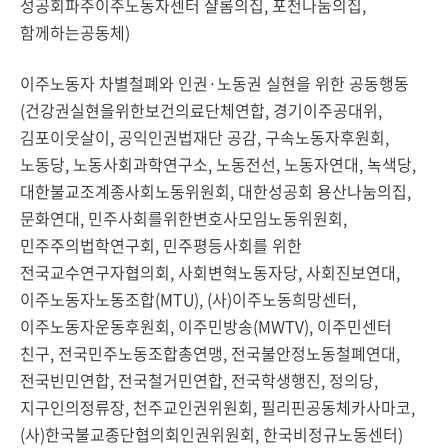
성공회파주이주노동자센터 샬롬의집, 포천나눔의집,
함께하는공동체)
이주노동자 차별철폐와 인권·노동권 실현을 위한 공동행동
(건강권실현을위한보건의료단체연합, 경기이주공대위,
김포이웃살이, 공익인권법재단 공감, 구속노동자후원회,
노동당, 노동사회과학연구소, 노동전선, 노동자연대, 녹색당,
대한불교조계종사회노동위원회, 대한성공회 용산나눔의집,
문화연대, 민주사회를위한변호사모임노동위원회,
민주주의법학연구회, 민주평등사회를 위한
전국교수연구자협의회, 사회변혁노동자당, 사회진보연대,
이주노동자노동조합(MTU), (사)이주노동희망센터,
이주노동자운동후원회, 이주민방송(MWTV), 이주민센터
친구, 전국민주노동조합총연맹, 전국불안정노동철폐연대,
전국빈민연합, 전국철거민연합, 전국학생행진, 정의당,
지구인의정류장, 천주교인권위원회, 필리핀공동체카사마코,
(사)한국불교종단협의회인권위원회, 한국비정규노동센터)