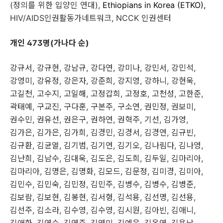
(
정의를 위한 입양인 연대
),
Ethiopians in Korea (ETKO),
HIV/AIDS
인권활동가네트워크
, NCCK
인권센터
개인 473명(가나다 순)
강규서
,
강규현
,
강남규
,
강다연
,
강미나
,
강민서
,
강민석
,
강영미
,
강유정
,
강은자
,
강준희
,
강지영
,
강하니
,
강현욱
,
고길천
,
고수지
,
고일해
,
고정갑희
,
고정호
,
고천성
,
고한준
,
곽태예
,
구교진
,
구다훈
,
구본주
,
구소연
,
권민정
,
권보미
,
권수민
,
권유선
,
권은구
,
권하연
,
권혁주
,
기선
,
김가영
,
김가은
,
김가은
,
김가희
,
김경민
,
김경서
,
김경연
,
김규빈
,
김규환
,
김균열
,
김기범
,
김기연
,
김기오
,
김나림다
,
김나영
,
김난희
,
김남수
,
김대욱
,
김도은
,
김도희
,
김두일
,
김마리아
,
김마리아
,
김명은
,
김명화
,
김모드
,
김문정
,
김미경
,
김미아
,
김민수
,
김민숙
,
김민정
,
김민주
,
김병수
,
김병수
,
김병준
,
김보람
,
김보현
,
김봉현
,
김서형
,
김석용
,
김선명
,
김선용
,
김선주
,
김소라
,
김수영
,
김수영
,
김시원
,
김아빈
,
김애니
,