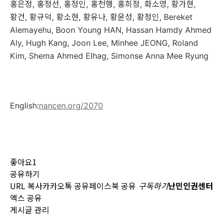
홍은정
,
홍정선
,
홍정인
,
홍천행
,
홍희정
,
화소영
,
황가현
,
황건
,
황규덕
,
황소현
,
황유나
,
황윤성
,
황정인,
Bereket
Alemayehu, Boon Young HAN, Hassan Hamdy Ahmed
Aly, Hugh Kang, Joon Lee, Minhee JEONG, Roland
Kim, Shema Ahmed Elhag, Simonse Anna Mee Ryung
English:
nancen.org/2070
좋아요
1
공유하기
URL 복사
카카오톡 공유
페이스북 공유
구독하기
난민인권센터
엑스 공유
게시글 관리