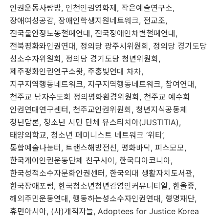
인권운동사랑방
,
인천인권영화제
,
작은예술연구소
,
장애여성공감
,
장애인학생지원네트워크
,
전교조
,
전국불안정노동철폐연대
,
전국장애인차별철폐연대
,
전북평화와인권연대
,
정의당 광주시위원회
,
정의당 경기도당
성소수자위원회
,
정의당 경기도당 청년위원회
,
제주평화인권연구소왓
,
주홍빛연대 차차
,
지구지역행동네트워크
,
지구지역행동네트워크
,
참여연대
,
천주교 남자수도회 정의평화환경위원회
,
천주교 예수회
인권연대연구센터
,
천주교인권위원회
,
청년지식공동체
청년담론
,
청소년 시민 단체 유스티치아
(JUSTITIA),
태양의학교
,
청소년 페미니스트 네트워크
‘
위티
’,
통합예술나눔터
,
트랜스해방전선
,
평화바닥
,
피스모모
,
한국게이인권운동단체 친구사이
,
한국디아코니아
,
한국성적소수자문화인권센터
,
한국외대 생활자치도서관
,
한국장애포럼
,
한국청소년청년감염인커뮤니티알
,
한울중
,
해외주민운동연대
,
행동하는성소수자인권연대
,
형명재단
,
휴먼아시아
, (
사
)
개척자들
, Adoptees for Justice Korea