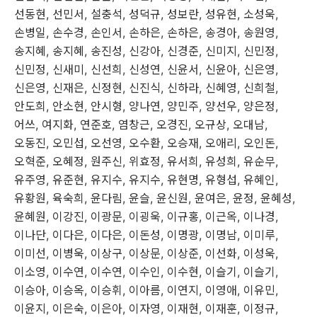
선동현
,
선민서
,
설충석
,
성덕규
,
성보란
,
성유현
,
소성욱
,
손병일
,
손수경
,
손인서
,
손하은
,
손하은
,
송경아
,
송원영
,
송지혜
,
송지혜
,
송진성
,
신강아
,
신경준
,
신미지
,
신민정
,
신민정
,
신새미
,
신선희
,
신성연
,
신윤서
,
신윤아
,
신은영
,
신은영
,
신재은
,
신정현
,
신진식
,
신하라
,
신혜영
,
신희철
,
안도희
,
안소현
,
안시형
,
양나연
,
양민주
,
양선우
,
양은정
,
어쓰
,
여지화
,
연준호
,
염창근
,
오경진
,
오규상
,
오대남
,
오동진
,
오민섭
,
오선영
,
오수환
,
오승재
,
오애리
,
오인돈
,
오혁준
,
오혜정
,
원주신
,
위효정
,
유서희
,
유성희
,
유순무
,
유주영
,
유준현
,
유지수
,
유지수
,
유현명
,
유형섭
,
유혜인
,
유황원
,
육숙희
,
윤다림
,
윤슬
,
윤신원
,
윤여은
,
윤정
,
윤혜성
,
윤혜원
,
이강진
,
이광문
,
이굉욱
,
이규홍
,
이근옥
,
이나경
,
이나단
,
이다은
,
이다은
,
이돈성
,
이명광
,
이명남
,
이미루
,
이미선
,
이병욱
,
이상구
,
이상문
,
이상준
,
이선화
,
이성욱
,
이소영
,
이수연
,
이수연
,
이수인
,
이수현
,
이슬기
,
이슬기
,
이승아
,
이승옥
,
이승휘
,
이아름
,
이연지
,
이영애
,
이유민
,
이윤지
,
이은숙
,
이은아
,
이자영
,
이재현
,
이재훈
,
이정규
,