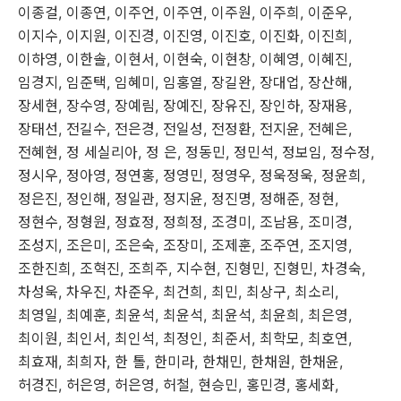
이종걸
,
이종연
,
이주언
,
이주연
,
이주원
,
이주희
,
이준우
,
이지수
,
이지원
,
이진경
,
이진영
,
이진호
,
이진화
,
이진희
,
이하영
,
이한솔
,
이현서
,
이현숙
,
이현창
,
이혜영
,
이혜진
,
임경지
,
임준택
,
임혜미
,
임홍열
,
장길완
,
장대업
,
장산해
,
장세현
,
장수영
,
장예림
,
장예진
,
장유진
,
장인하
,
장재용
,
장태선
,
전길수
,
전은경
,
전일성
,
전정환
,
전지윤
,
전혜은
,
전혜현
,
정 세실리아
,
정 은
,
정동민
,
정민석
,
정보임
,
정수정
,
정시우
,
정아영
,
정연홍
,
정영민
,
정영우
,
정욱정욱
,
정윤희
,
정은진
,
정인해
,
정일관
,
정지윤
,
정진명
,
정해준
,
정현
,
정현수
,
정형원
,
정효정
,
정희정
,
조경미
,
조남용
,
조미경
,
조성지
,
조은미
,
조은숙
,
조장미
,
조제훈
,
조주연
,
조지영
,
조한진희
,
조혁진
,
조희주
,
지수현
,
진형민
,
진형민
,
차경숙
,
차성욱
,
차우진
,
차준우
,
최건희
,
최민
,
최상구
,
최소리
,
최영일
,
최예훈
,
최윤석
,
최윤석
,
최윤석
,
최윤희
,
최은영
,
최이원
,
최인서
,
최인석
,
최정인
,
최준서
,
최학모
,
최호연
,
최효재
,
최희자
,
한 톨
,
한미라
,
한채민
,
한채원
,
한채윤
,
허경진
,
허은영
,
허은영
,
허철
,
현승민
,
홍민경
,
홍세화
,