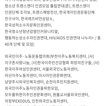
청소년 트랜스젠더 인권모임 튤립연대(준), 트랜스젠더
인권단체 조각보, 트랜스해방전선, 한국게이인권운동단체
친구사이, 한국레즈비언상담소,
한국성적소수자문화인권센터,
한국청소년청년감염인커뮤니티알,
행동하는성소수자인권연대, HIV/AIDS 인권연대 나누리+ / 총
40개 단체 및 모임)
외국인이주·노동운동협의회(부천이주노동복지센터, (사)
지구촌사랑나눔, (사)한국이주민건강협회 희망의친구들, (사)
한국이주여성인권센터, 서울외국인노동자센터,
아산이주노동자센터, 아시아인권문화연대,
남양주시외국인복지센터, 순천이주민지원센터,
외국인이주노동자인권을위한모임,
모두를위한이주인권문화센터, 원불교서울외국인센터,
의정부EXODUS, 인천외국인노동자센터,