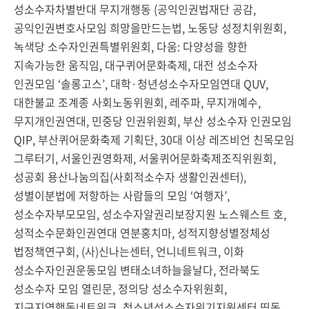
성소수자차별반대 무지개행동 (공익인권법재단 공감,
공익인권변호사모임 희망을만드는법, 노동당 성정치위원회,
녹색당 소수자인권특별위원회, 다움: 다양성을 향한
지속가능한 움직임, 대구퀴어문화축제, 대전 성소수자
인권모임 ‘솔롱고스’, 대학·청년성소수자모임연대 QUV,
대한불교 조계종 사회노동위원회, 레주파, 무지개예수,
무지개인권연대, 민중당 인권위원회, 부산 성소수자 인권모임
QIP, 부산퀴어문화축제 기획단, 30대 이상 레즈비언 친목모임
그루터기, 서울인권영화제, 서울퀴어문화축제조직위원회,
성공회 용산나눔의집(사회적소수자 생활인권센터),
성별이분법에 저항하는 사람들의 모임 ‘여행자’,
성소수자부모모임, 성소수자알권리보장지원 노스웨스트 호,
성적소수문화인권연대 연분홍치마, 성적지향성별정체성
법정책연구회, (사)신나는센터, 언니네트워크, 이화
성소수자인권운동모임 변태소녀하늘을날다, 전라북도
성소수자 모임 열린문, 정의당 성소수자위원회,
지구지역행동네트워크, 청소년성소수자위기지원센터 띵동,