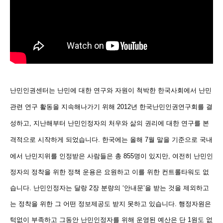
난민인권센터는
난민에 대한 연구와 자원이 척박한 한국사회에서 난민
관련 연구 활동을 지속해나가기 위해
2012
년 한국난민인권연구회를 결
성하고,
지난해부터
난민인정자의 처우와 삶의 권리에 대한 연구를 본
격적으로 시작하게 되었습니다
. 한국에는
올해
7
월 말을 기준으로 국내
에서 난민지위를 인정받은 사람들은 총
855
명이 있지만,
여전히 난민인
정자의 정착을 위한 정책 운용은 요원하고 이를 위한 컨트롤타워도 없
습니다
.
난민인정자는 달랑
2
장 분량의
‘
안내문
’
을 받는 것을 제외하고
는 정착을 위한 그 어떤 정보제공도 받지 못하고 있습니다
.
행정자원은
턱없이 부족하고 그동안
난민인정자를 위해 운영된 예산은 단
1
원도 없