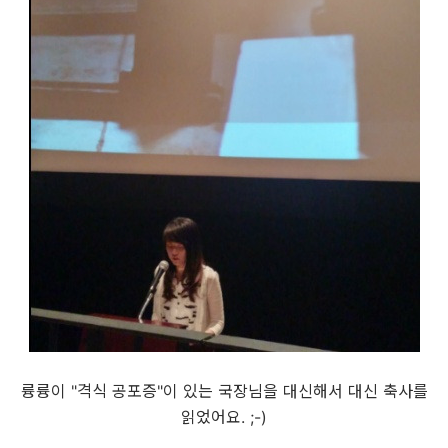
륭륭이 "격식 공포증"이 있는 국장님을 대신해서 대신 축사를
읽었어요. ;-)