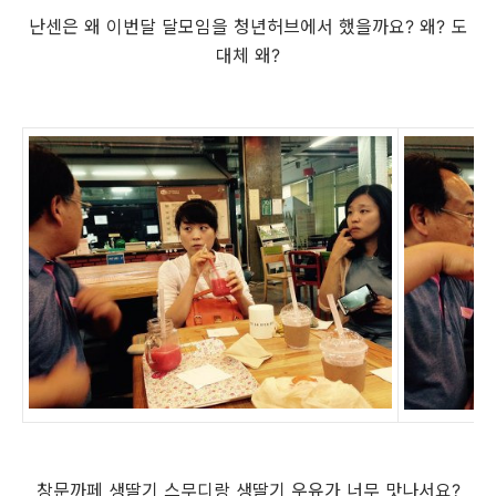
난센은 왜 이번달 달모임을 청년허브에서 했을까요? 왜? 도
대체 왜?
창문까페 생딸기 스무디랑 생딸기 우유가 너무 맛나서요?