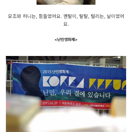
모조와 허니는, 힘들었어요. 멘탈이, 탈탈, 털리는, 날이었어
요.
<난민영화제>