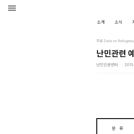
본문 바로가기
소개
소식
자료 Data on Refuge
난민관련 예
난민인권센터
2015.
분 류