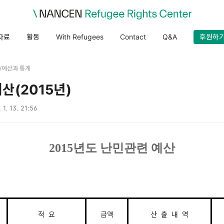
자료
활동
With Refugees
Contact
Q&A
후원하
es/예산과 통계
산(2015년)
 1. 13. 21:56
2015년도 난민관련 예산
적 요
금액
산 출 내 역