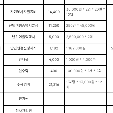
30,000원 * 2인 * 20일 *
자원봉사자활동비
14,400
12월
난민여행증명서발급
11,250
250건 * 45,000원
난민어울림행사
5,000
2,500,000 * 2회
비
난민인정신청서식
1,182
1,182,000원
5
안내물
4,000
1,000원 * 4,000부
현수막
400
100,000원 * 2개 * 2회
136명 * 13,000원 * 12
수용경비
21,216
회
전기원
청사관리원