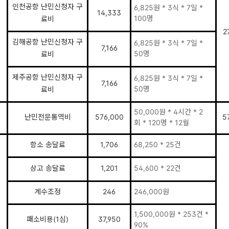
인천공항 난민신청자 구
6,825원 * 3식 * 7일 *
14,333
100명
료비
2
김해공항 난민신청자 구
6,825원 * 3식 * 7일 *
7,166
50명
료비
제주공항 난민신청자 구
6,825원 * 3식 * 7일 *
7,166
50명
료비
50,000원 * 4시간 * 2
난민전문통역비
576,000
5
회 * 120명 * 12월
항소 송달료
1,706
68,250 * 25건
상고 송달료
1,201
54,600 * 22건
계수조정
246
246,000원
1,500,000원 * 253건 *
패소비용(1심)
37,950
90%