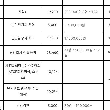
참석비
19,200
200,000원 8명 * 12회
1
난민위원회 운영
5,400
5,400,000원
난민담당자 회의
17,000
1
17,000,000원
41명 * 200,000원 * 12
난민조사관 활동비
98,400
9
월
재정착희망난민수용협의
(ATCR회의참석, 스위
10,106
발
스)
2
난민캠프 방문 및 선발
10,294
(태국)
건강검진
3,000
30명 * 100,000원
진