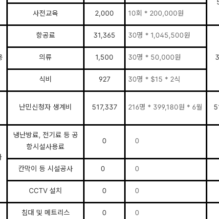
사전교육
2,000
10회 * 200,000원
항공료
31,365
30명 * 1,045,500원
용
의류
1,500
30명 * 50,000원
3
식비
927
30명 * $15 * 2식
난민신청자 생계비
517,337
216명 * 399,180원 * 6월
5
냉난방료, 전기료 등 공
0
0
항시설사용료
자
칸막이 등 시설공사
0
0
CCTV 설치
0
0
침대 및 메트리스
0
0