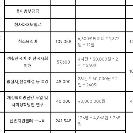
물이용부담금
청사화재보험료
용
6,600평방미터 * 1,377
청소용역비
109,058
1
원 * 12월
생활한국어 및 한국사회
4시간 * 30,000원 * 2
57,600
인 * 240회
이해
1
2시간 * 50,000원 * 2
법질서,전통예절 등 특강
48,000
인 * 240회
재정착희망난민 도입 및
40,000
40,000,000원
4
사회정착방안 연구
136명 * 4,866원 * 365
난민지원센터 구료비
241,548
일