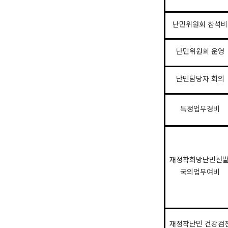
난민위원회 참석비
난민위원회 운영
난민담당자 회의
특정업무경비
재정착희망난민선
국외업무여비
재정착난민 건강검