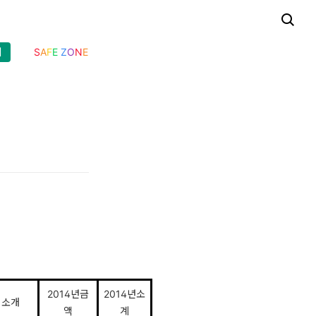
기
S
A
F
E
Z
O
N
E
2014년금
2014년소
소개
액
계