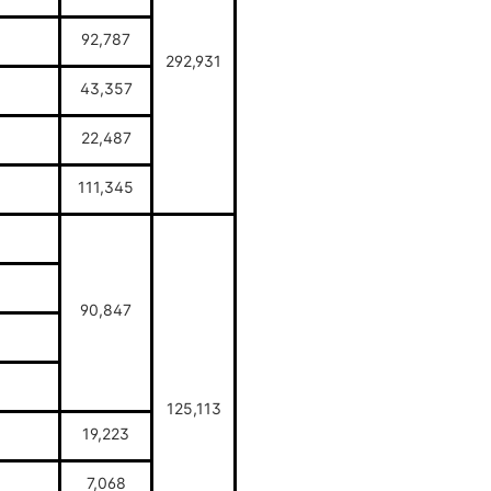
92,787
292,931
43,357
22,487
111,345
90,847
125,113
19,223
7,068