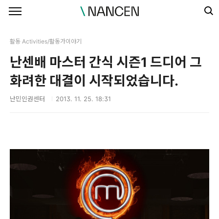
본문 바로가기
활동 Activities/활동가이야기
난센배 마스터 간식 시즌1 드디어 그
화려한 대결이 시작되었습니다.
난민인권센터
2013. 11. 25. 18:31