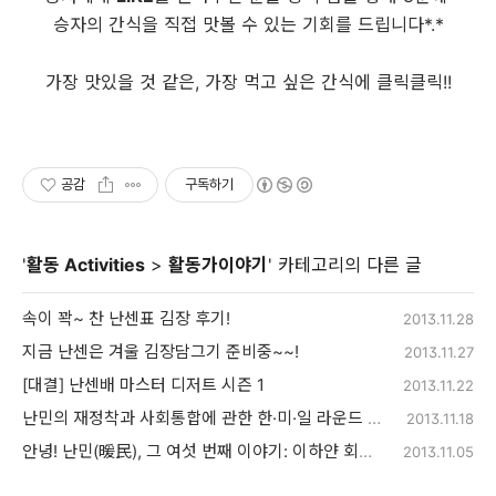
승자의 간식을 직접 맛볼 수 있는 기회를 드립니다*.*
가장 맛있을 것 같은, 가장 먹고 싶은 간식에 클릭클릭!!
공감
구독하기
'
활동 Activities
>
활동가이야기
' 카테고리의 다른 글
속이 꽉~ 찬 난센표 김장 후기!
2013.11.28
지금 난센은 겨울 김장담그기 준비중~~!
2013.11.27
[대결] 난센배 마스터 디저트 시즌 1
2013.11.22
난민의 재정착과 사회통합에 관한 한·미·일 라운드 테이블 참석후기
2013.11.18
안녕! 난민(暖民), 그 여섯 번째 이야기: 이하얀 회원님
2013.11.05