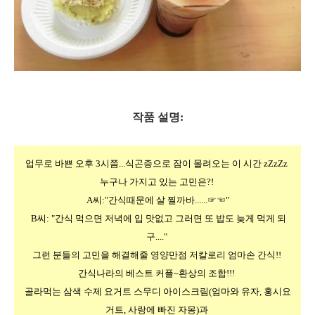
작품 설명:
업무로 바쁜 오후 3시쯤...식곤증으로 잠이 몰려오는 이 시간 zZzZz 
누구나 가지고 있는 고민은?! 
A씨:"간식때문에 살 찔까바......☞☜"
 B씨: "간식 먹으면 저녁에 입 맛없고 그러면 또 밥도 늦게 먹게 되
구...." 
그런 분들의 고민을 해결해줄 영양만점 저칼로리 엄마손 간식!! 
간식나라의 베스트 커플~환상의 조합!!! 
골라먹는 삼색 수제 요거트 스무디 아이스크림(엄마와 유자, 홍시요
거트, 사랑에 빠진 자몽)과 