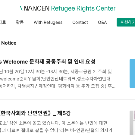
자료
활동
With Refugees
Contact
Q&A
후원하
otice
ees Welcome 문화제 공동주최 및 연대 요청
년 10월 20일 12시 30분~13시 30분, 세종로공원 2. 주최 및
eeswelcome준비위원회(난민인권네트워크,성소수자차별반대
더하기, 차별금지법제정연대, 평화바닥 등 추가 모집 중) 후원:
취지 한국 사회에 난민에 대한 환영과 연대의 목소리를 확산하고
아닌 다른 생각을 가진 사람들이 많이 있다는 것을 보여주기
난민 환영 범시민 캠페인을 기획하였습니다. 4. Refugees
《한국사회와 난민인권》_ 제5강
세부 내용 - 시민 릴레이 환영 메세지 사전 캠페인- 난민 환영
시민 등 난민 환영 발언 - 환영의 성명 낭독 후 대규모
‘조소’ 섞인 소문이 돌고 있습니다. 이 소문에는 난민에 대한
 개악 저지 캠페인 등..
그들과 다르며 절대로 같을 수 없다"라는 비-연결/단절의 의지가