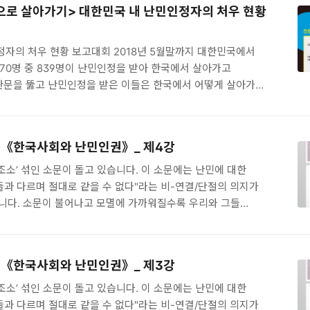
으로 살아가기> 대한민국 내 난민인정자의 처우 현황
다는 난센 정순문 회계감사의 자문의견을 포함하였습니다. 1.
 배경 비영리민간단체가 기부금대상민간단체로 지정되기
 중 개인 회비 내지는 후원금이 차지하는 비율이 100분의
정자의 처우 현황 보고대회 2018년 5월말까지 대한민국에서
470명 중 839명이 난민인정을 받아 한국에서 살아가고
 관문을 뚫고 난민인정을 받은 이들은 한국에서 어떻게 살아가고
인권연구회는 국가인권위원회의 지원을 받아 11명의
뷰를 통하여 난민법의 조문으로는 존재하지만 난민들의
나, 아예 이들의 존재를 배제하고 있는 법과 현행에 대해
] 《한국사회와 난민인권》_ 제4강
련하였습니다. 이 보고대회를 통해 한국에서의 난민들의 삶의
들의 처우를 개선할 수 있는 기회가 마련되는 계기가 되기를
‘조소’ 섞인 소문이 돌고 있습니다. 이 소문에는 난민에 대한
 분들을 초대합니다. 1. 일시 및 장소 - 일시: 2018년 9월
그들과 다르며 절대로 같을 수 없다"라는 비-연결/단절의 의지가
니다. 소문이 불어나고 모멸에 가까워질수록 우리와 그들
보다 더욱 멀어지고 연결되어 있던 끈들마저도 끊겨가거나
켜갑니다. 그리고 소문은 이내 "우리는 그들이 아니다"에서
국가-경제를 보호해야 한다"으로 '전화'됩니다. 올해의
] 《한국사회와 난민인권》_ 제3강
권》을 여는 한국의 ‘상황성’은 이에 기초해있습니다. 서울시
센터(주최), 모든이의민주주의연구소 교육연구팀(공동협력)이
‘조소’ 섞인 소문이 돌고 있습니다. 이 소문에는 난민에 대한
 난민인권에 대해 관심을 갖고 다양한 실천을 고민하는 모든
그들과 다르며 절대로 같을 수 없다"라는 비-연결/단절의 의지가