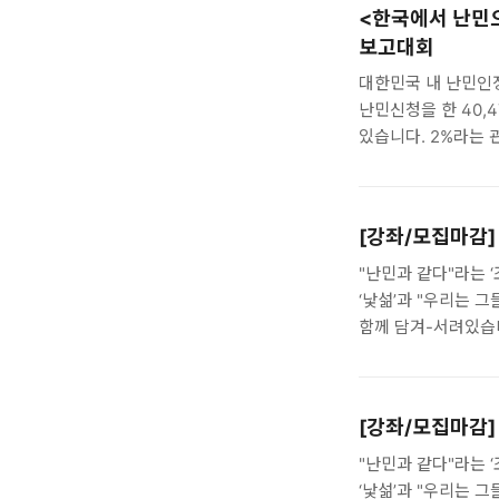
<한국에서 난민
제약을 가져올 수 있
보고대회
소송을 제기하게 된
위해서는 단체의 수입
대한민국 내 난민인
50을 초과하여야 ..
난민신청을 한 40,
있습니다. 2%라는
있을까요? 한국난민
난민인정자와의 인터
삶에서 작동하지 않거
[강좌/모집마감
보고하는 자리를 마
모습을 살펴보고 이
"난민과 같다"라는 
바라며, 관심있는 모든
‘낯섦’과 "우리는 
19일 14:00 ..
함께 담겨-서려있습
사이의 거리는 이전
(잘못 연결되어) 엉
"그들로 부터 우리-
[강좌/모집마감
《한국사회와 난민인
(후원)와 난민인권
"난민과 같다"라는 
함께하는 이 강좌는
‘낯섦’과 "우리는 