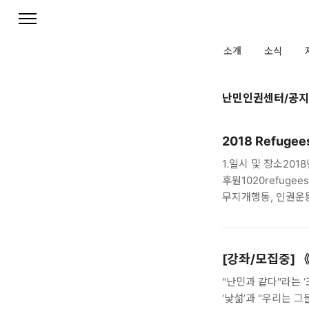
본문 바로가기
소개
소식
난민인권센터/공지 N
2018 Refug
1.일시 및 장소2018
후원1020refug
무지개행동, 인권운동
인권재단 사람 3. 
난민에 대한 반대가 
위해 문화제 형식의 
[강좌/모집중] 
Welcome 문화제 
공연- 난민 당사자, 
"난민과 같다"라는 
공동퍼포먼스- 난민법
‘낯섦’과 "우리는 