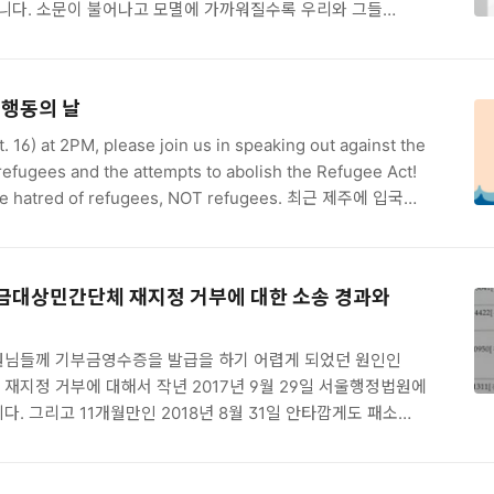
니다. 소문이 불어나고 모멸에 가까워질수록 우리와 그들
보다 더욱 멀어지고 연결되어 있던 끈들마저도 끊겨가거나
켜갑니다. 그리고 소문은 이내 "우리는 그들이 아니다"에서
국가-경제를 보호해야 한다"으로 '전화'됩니다. 올해의
 행동의 날
권》을 여는 한국의 ‘상황성’은 이에 기초해있습니다. 서울시
센터(주최), 모든이의민주주의연구소 교육연구팀(공동협력)이
. 16) at 2PM, please join us in speaking out against the
 난민인권에 대해 관심을 갖고 다양한 실천을 고민하는 모든
 refugees and the attempts to abolish the Refugee Act!
the hatred of refugees, NOT refugees. 최근 제주에 입국한
난민을 둘러싸고 일부 사람들은 근거 없는 편견과 인종차별을
대하는 목소리를 높여 왔습니다. 심지어 난민법을 폐지하라고
 등장했습니다. 이에 한국의 시민·사회·노동·인권 단체들과
부금대상민간단체 재지정 거부에 대한 소송 경과와
은 난민에 대한 차별과 난민법 개악을 저지하고 난민과 연대하기
 합..
님들께 기부금영수증을 발급을 하기 어렵게 되었던 원인인
지정 거부에 대해서 작년 2017년 9월 29일 서울행정법원에
. 그리고 11개월만인 2018년 8월 31일 안타깝게도 패소
 회원님들께 죄송한 마음, 아쉬운 마음을 담아 소송진행 경과를
울러 일부 납득하기 어려운 판결과 현실을 제대로 반영하지
 난민인권센터를 포함한 비영리민간단체의 활동에 부당한