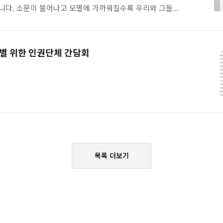
니다. 소문이 불어나고 모멸에 가까워질수록 우리와 그들
보다 더욱 멀어지고 연결되어 있던 끈들마저도 끊겨가거나
켜갑니다. 그리고 소문은 이내 "우리는 그들이 아니다"에서
국가-경제를 보호해야 한다"으로 '전화'됩니다. 올해의
차별 위한 인권단체 간담회
권》을 여는 한국의 ‘상황성’은 이에 기초해있습니다. 서울시
센터(주최), 모든이의민주주의연구소 교육연구팀(공동협력)이
 난민인권에 대해 관심을 갖고 다양한 실천을 고민하는 모든
목록 더보기