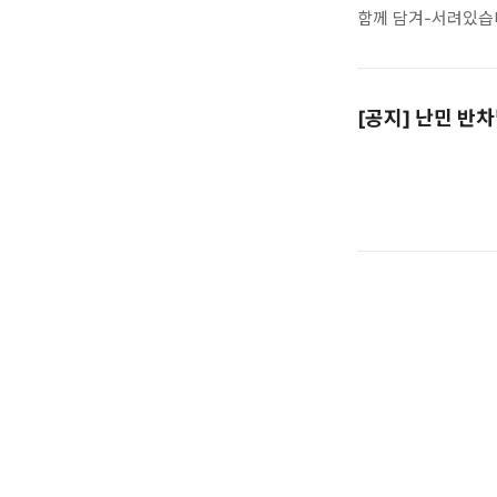
동료시민들을 위..
함께 담겨-서려있습
사이의 거리는 이전
(잘못 연결되어) 엉
"그들로 부터 우리-
[공지] 난민 반
《한국사회와 난민인
(후원)와 난민인권
함께하는 이 강좌는
동료시민들을 위..