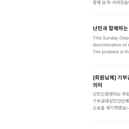
함께 담겨-서려있습
사이의 거리는 이전
(잘못 연결되어) 엉
"그들로 부터 우리-
난민과 함께하는
《한국사회와 난민인
(후원)와 난민인권
This Sunday (Sept
함께하는 이 강좌는
discrimination of
동료시민들을 위..
The problem is 
5백 여 명의 예멘 
조장하며 난민을 적
요구하는 국회의원도
[회원님께] 기
난민·이주민 단체들
의미
위한 행동에 나서고자
난민인권센터는 회원
기부금대상민간단체 재
소송을 제기하였습니다
판결을 받았습니다.
정리하였습니다. 아
못하는 현행 제도가