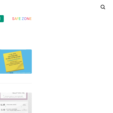
기
S
A
F
E
Z
O
N
E