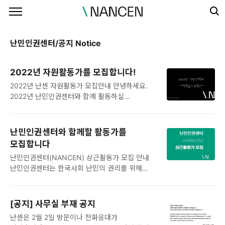
본문 바로가기
난민인권센터/공지 Notice
2022년 자원활동가를 모집합니다!
2022년 난센 자원활동가 모집안내 안녕하세요.
2022년 난민인권센터와 함께 활동하실
시민자원활동가를 모집합니다. 난민인권센터는
다양한 영역에서 자원활동가의 지원을 받으며
활동을 수행하고 있습니다. 올해에는 자원활동가의
난민인권센터와 함께할 활동가를
활동 영역을 좀 더 넓혀서 함께 해주실 분을
모집합니다
초대하려고 합니다. 1. 모집분야 가. 통번역
난민인권센터(NANCEN) 상근활동가 모집 안내
자원활동가 언어- 영어, 불어, 아랍어, 뱅갈어,
난민인권센터는 한국사회 난민의 권리를 위해
우르드어, 파시, 기타 소수언어 (아랍어, 뱅갈어,
활동하는 인권단체입니다. 2009년도부터 사회적
우르드어, 파시, 기타 소수언어는 수시 모집)
인식과 제도의 개선, 권리 침해 사례 대응, 난민
활동내용- 난민 상담 통역, 증거자료,
권리 상담, 시민연대 활동을 통해 한국사회에서
COI(국가정황정보)자료, 난민에세이 등 기고 글,
[공지] 사무실 부재 공지
배제되고 있는 난민의 권리를 되찾기 위해
학술자료, 해외기사 번역활동 등 나. 일반
난센은 2월 2일 방문이나 전화응대가
노력해왔습니다. 난민인권센터의 활동을 함께
자원활동가 - 난민케이스 지원: 소규모로 꾸려진