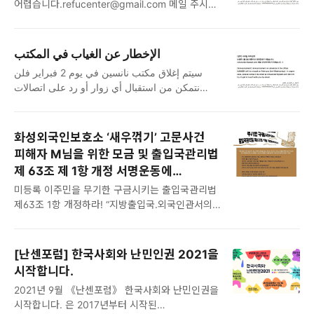
어렵습니다.refucenter@gmail.com 메일 주시면
만들어갈 활동가를 모집합니다. 활동 분야
자원활동가 그룹이 난민신청자 케이스를 맡아
연락 드리겠습니다 :) NANCEN will be closed
활동가는 주 3일 노동하며, 다음 분야를 포함한
증거자료 번역과 리서치를 ..
on February 2nd (Wednesday). In urgent
활동을 하게 됩니다. 난민정책 개선 및 가치확산을
case, please contact via email at
위한 연대활동 난민관련 예산 및 정책 모니터링,
الإخطار عن الغياب في المكتب
refucenter@gmail.com We will try to get in
난센 홈페이지 및 SNS 관리 난민상담 및 자원연계:
سيتم إغلاق مكتب نانسين في يوم 2 فبراير فلن
touch with you by email.
난민 권리상담, 난민법률/생활지원 등 그외
نتمكن من استقبال أي زوار أو رد على اتصالات
부수적으로 조직운영에 필요한 업무 노동조건
هاتفية في ذلك اليوم. في حالات طارئة, نرجوكم
노동조건 정규직 상근활동가 (3개월 수습기간 후
إرسال بريد إلكتروني إلينا. سنحاول الاتصال بكم عبر
정규직 전환) 주..
البريد الإلكتروني عنوان البريد الإلكتروني
화성외국인보호소 ‘새우꺾기’ 고문사건
refucenter@gmail.com :
피해자 M님을 위한 모금 및 출입국관리법
제 63조 제 1항 개정 서명운동에
함께해주세요!
미등록 이주민을 무기한 구금시키는 출입국관리법
제63조 1항 개정하라! “지방출입국.외국인관서의
장은 강제퇴거명령을 받은 사람을 여권 미소지
또는 교통편 미확보 등의 사유로 즉시 대한민국
밖으로 송환할 수 없으면 송환할 수 있을 때까지
[난센포럼] 한국사회와 난민인권 2021을
그를 보호시설에 보호할 수 있다.” 아니, 당장
시작합니다.
본국으로 돌아갈 수 없는 사람들을 기약없이
2021년 9월 《난센포럼》 한국사회와 난민인권을
가둬둘 수 있다고요? 미등록 체류는 범죄가
시작합니다. 은 2017년부터 시작된
아닙니다. 새우꺾기 고문피해자 M씨의 경우 체류할