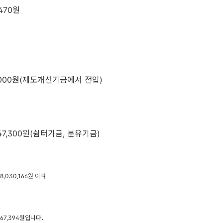
,470원
,000원(제도개선기금에서 전입)
247,300원(쉼터기금, 분유기금)
,030,166원 이며
.
67,394원입니다