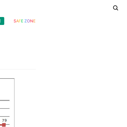
기
S
A
F
E
Z
O
N
E