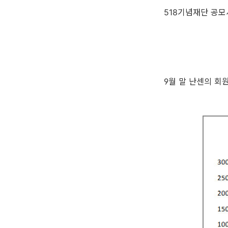
518기념재단 공모
9월 말 난센의 회