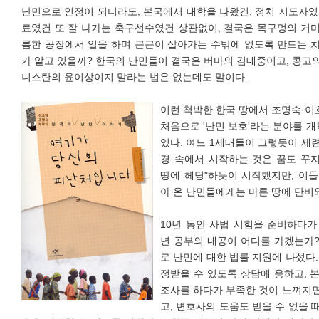
난민으로 인정이 되더라도, 본국에서 대학을 나왔건, 정치 지도자였
료였건 또 잘 나가는 축구선수였건 상관없이, 결국은 목구멍의 거
름한 공장에서 일을 하며 근근이 살아가는 수밖에 없도록 만드는 
가 알고 있을까? 한국의 난민들이 결국은 버마의 김대중이고, 콩고
니스탄의 윤이상이지 말라는 법은 없는데도 말이다.
이런 척박한 한국 땅에서 조명숙·이
처음으로 '난민 보호'라는 분야를 개
있다. 여느 1세대들이 그렇듯이 세
경 속에서 시작하는 것은 꿈도 꾸지
땅에 헤딩"하듯이 시작했지만, 이들
아 온 난민들에게는 마른 땅에 단비
10년 동안 사법 시험을 준비하다가
년 공부의 내공이 어디를 가겠는가?
로 난민에 대한 법률 지원에 나섰다.
정받을 수 있도록 상담에 응하고, 
조사를 하다가 부족한 것이 느껴지면
고, 변호사의 도움도 받을 수 없을 