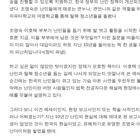
송을 진행할 수 있도록 지원하고, 한국 정부의 난민 정책이 개선
녔다. 조명숙은 난민들에게 때로는 큰누나, 큰언니와 같은 역할을 
자유터학교와 여명학교를 통해 탈북 청소년들을 돌봤다.
조명숙·이호택 부부가 난민들을 돕기 위해 발 벗고 활동을 시작한 지
흐른 지금, 이들 부부에게 남은 것은 무엇일까? 이런 질문을 떠올리
이 미리 알아서 대답이라도 하듯 지난 10년을 돌아보는 책 한 권을 
의 피난처입니다>(창비 펴냄).
하고 싶은 말이 많았던 탓이겠지만 정체가 모호한 책이다. 이호택
난민과 탈북 청소년을 돕는 길에 나서게 되었는지 맛깔나게 쓴 에
순간에는 한국의 난민들이 겪고 있는 가슴 아픈 사연을 두런두런 
막에는 난민이란 어떤 사람들인지 법학 전공자다운 해설에 현장에서
례를 덧붙여 설명하고 있다.
그러다 보니 이건 에세이인지, 현장 보고서인지 또는 학술 서적인지
러나 어쩌겠는가? 지난 10년간 난민의 현실에 대해 제대로 된 보고서 
권이 없었던 것이 한국의 현실이었고, 유쾌하기로 유명한 조명숙·
산더미처럼 쌓였을 텐데.