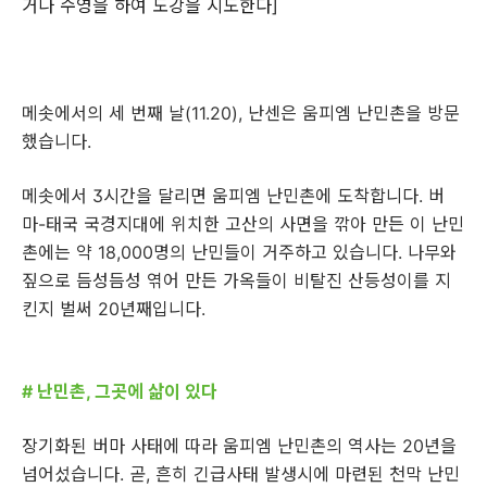
거나 수영을 하여 도강을 시도한다]
메솟에서의 세 번째 날(11.20), 난센은 움피엠 난민촌을 방문
했습니다.
메솟에서 3시간을 달리면 움피엠 난민촌에 도착합니다. 버
마-태국 국경지대에 위치한 고산의 사면을 깎아 만든 이 난민
촌에는 약 18,000명의 난민들이 거주하고 있습니다. 나무와
짚으로 듬성듬성 엮어 만든 가옥들이 비탈진 산등성이를 지
킨지 벌써 20년째입니다.
# 난민촌, 그곳에 삶이 있다
장기화된 버마 사태에 따라 움피엠 난민촌의 역사는 20년을
넘어섰습니다. 곧, 흔히 긴급사태 발생시에 마련된 천막 난민