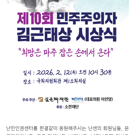
난민인권센터를 한결같이 응원해주시는 난센의 회원님들, 운