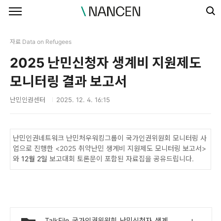
본문 바로가기
자료 Data on Refugees
2025 난민신청자 생계비 지원제도
모니터링 결과 보고서
난민인권센터
2025. 12. 4. 16:15
난민인권네트워크 난민처우워킹그룹이 국가인권위원회 모니터링 사
업으로 진행한 <2025 취약난민 생계비 지원제도 모니터링 보고서>
와
12월 2일
보고대회 토론문이 포함된 자료집을 공유드립니다.
TalkFile_국가인권위원회_난민신청자_생계비_지원제도_모니터링.pdf