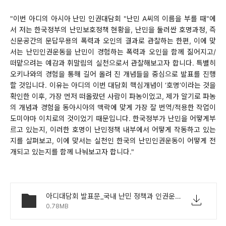
"이번 아디의
아시아 난민 인권대담회 "난민 A씨의 이름을 부를 때"
에
서 저는
한국정부의 난민보호정책 현황을, 난민을 둘러싼 호명과정
,
즉
신문공간의 문답무용의 폭력과 오인의 결과로 관찰하는 한편
,
이에 맞
서는 난민인권운동을 난민이 경험하는
폭력과 오인을 함께 짊어지고
/
떠
맡으려는 예감과 휘말림의 실천으로서 관찰해보고자 합니다
.
특별히
오키나와의 경험을 통해 길어 올려 진
개념들을 중심으로
발표를 진행
할 것입니다
.
이유는 아디의 이번 대담회 핵심개념이
‘
호명
’
이라는 것을
확인한 이후
,
가장 먼저 떠올랐던 사람이 파농이었고
, 제
가 알기로 파농
의 개념과 경험을 동아시아의 맥락에 맞게
가장 잘 번역
/
적용한 작업이
도미야마 이치로의 것이었기 때문입니다
. 한국정부가 난민을 어떻게부
르고 있는지, 이러한 호명이 난민정책 내부에서 어떻게 작동하고 있는
지를 살펴보고, 이에 맞서는 실천인
한국의 난민인권운동이 어떻게 전
개되고 있는지를 함께 나눠보고자 합니다."
아디대담회 발표문_국내 난민 정책과 인권운동_박경주.pdf
0.78MB