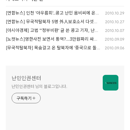
[연합뉴스] 인천 '아우름회'..콩고 난민 욤비씨에 온정
2010.10.29
[연합뉴스] 무국적탈북자 5명 外人보호소서 다섯달 방치
2010.10.27
[아시아경제] 고법 "'정부비판' 글 쓴 콩고 기자, 난민인정"
2010.10.07
[노컷뉴스]영한사전 보면서 통역?…3만원짜리 싸구려 '난민통역'
2010.09.09
[무국적탈북자] 목숨걸고 온 탈북자에 '중국으로 돌아가라'
2010.09.06
난민인권센터
난민인권센터 님의 블로그입니다.
구독하기