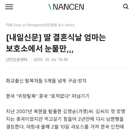
본문 바로가기
자료 Data on Refugees/난민관련 뉴스 News
[내일신문] 딸 결혼식날 엄마는
보호소에서 눈물만,,,
난민인권센터
2010. 10. 26. 15:39
화교출신 탈북자들 5개월 넘게 구금·방치
한국 “위장탈북” 중국 “호적없다” 떠넘기기
지난 2007년 북한을 탈출한 김명순(가명)씨. 김씨의 첫 망명
지는 중국이었지만 먹고살기 힘들어 2년만에 다시 남한행을
결심한다. 마침내 올해 2월 10일 라오스를 거쳐 한국 인천에