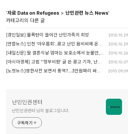
'
자료 Data on Refugees
>
난민관련 뉴스 News
'
카테고리의 다른 글
[경인일보] 물폭탄이 쓸어간 난민가족의 희망
2010.10.29
[연합뉴스] 인천 '아우름회'..콩고 난민 욤비씨에 온정
2010.10.29
[내일신문] 딸 결혼식날 엄마는 보호소에서 눈물만,,,
2010.10.26
[아시아경제] 고법 "'정부비판' 글 쓴 콩고 기자, 난민인정"
2010.10.07
[노컷뉴스]영한사전 보면서 통역?…3만원짜리 싸구려 '난민통역'
2010.09.09
난민인권센터
난민인권센터 님의 블로그입니다.
구독하기