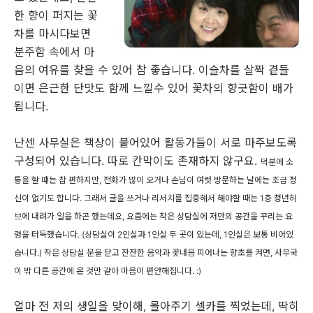
한 향이 퍼지는 꽃
차를 마시다보면
분주함 속에서 마
음의 여유를 찾을 수 있어 참 좋습니다. 이슬차를 살짝 곁들
이면 은근한 단맛도 함께 느낄수 있어 꽃차의 향긋함이 배가
됩니다.
난센 사무실은 책상이 붙어있어 활동가들이 서로 마주보도록
구성되어 있습니다. 따로 칸막이도 존재하지 않구요.
덕분에 소
통을 할 떄는 참 편하지만, 전화가 많이 오거나 손님이 여럿 방문하는 날에는 조금 정
신이 없기도 합니다. 그래서 글을 쓰거나 리서치를 집중해서 해야할 때는
1층 청년허
브에 내려가 일을 하곤 했는데요,
요즘에는 작은 상담실에 저만의 공간을 꾸리는 요
령을 터득했습니다. (상담실이 2인실과 1인실 두 곳이 있는데, 1인실은 보통 비어있
습니다.) 작은 상담실 문을 닫고
잔잔한 음악과 꽃내음 피어나는 향초를 켜면, 사무국
이 밖 다른 공간에 온 것만 같아 마음이 편안해집니다. :)
얼마 전 저의 생일을 맞이해, 몰아주기 셀카를 찍었는데, 딱히