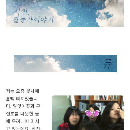
저는 요즘 꽃차에
흠뻑 빠져있습니
다. 달맞이꽃과 구
절초를 따뜻한 물
에 우려내어 마시
고 있는데요, 잔잔