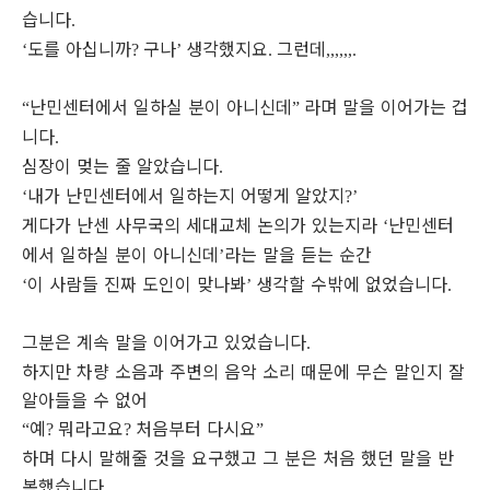
습니다
.
도를 아십니까
구나
생각했지요
그런데
‘
?
’
.
,,,,,,.
난민센터에서 일하실 분이 아니신데
라며 말을 이어가는 겁
“
”
니다
.
심장이 멎는 줄 알았습니다
.
내가 난민센터에서 일하는지 어떻게 알았지
‘
?’
게다가 난센 사무국의 세대교체 논의가 있는지라
난민센터
‘
에서 일하실 분이 아니신데
라는 말을 듣는 순간
’
이 사람들 진짜 도인이 맞나봐
생각할 수밖에 없었습니다
‘
’
.
그분은 계속 말을 이어가고 있었습니다
.
하지만 차량 소음과 주변의 음악 소리 때문에 무슨 말인지 잘
알아들을 수 없어
예
뭐라고요
처음부터 다시요
“
?
?
”
하며 다시 말해줄 것을 요구했고 그 분은 처음 했던 말을 반
복했습니다
.