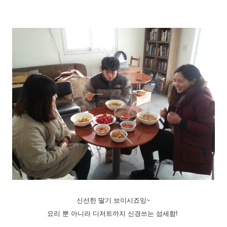
신선한 딸기 보이시죠잉~
요리 뿐 아니라 디저트까지 신경쓰는 섬세함!