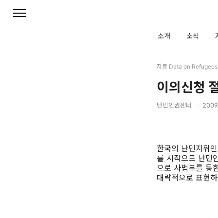
본문 바로가기
소개
소식
자료 Data on Refugees
이의신청 
난민인권센터
2009.
한국의 난민지위인정심
를 시작으로 난민인
으로 사법부를 통
대략적으로 표현하