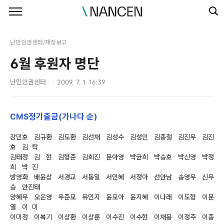
본문 바로가기
난민인권센터/재정보고
6월 후원자 명단
난민인권센터
2009. 7. 1. 16:39
CMS정기출금(가나다 순)
강민호 김규환 김도환 김선재 김성수 김성인 김종철 김진우 김진
호 김 탁
김태정 김 현 김형준 김희진 문아영 박균희 박승호 박신영 박정
희 박 진
방영화 배윤상 서경교 서동일 서민혜 서정아 선안남 송영우 신우
승 안진태
양혜우 오은영 우준모 유민지 윤모아 윤지혜 이나래 이도형 이문
열 이 미
이미정 이복기 이상환 이상훈 이수진 이수현 이재용 이정주 이종