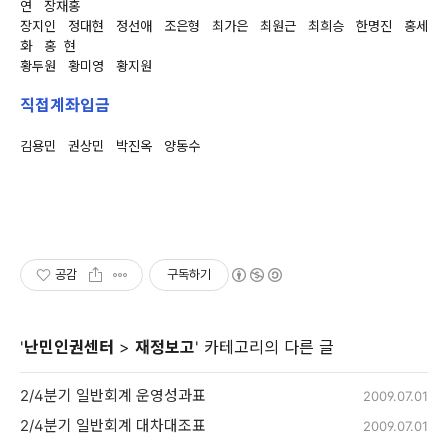
연 장재홍
장지인 정대현 정선애 조은형 최가은 최원근 최희승 한명진 홍세
화 홍 현
황두원 황미영 황지원
직접계좌입금
김용민 권상민 박진옥 양동수
공감
구독하기
'
난민인권센터
>
재정보고
' 카테고리의 다른 글
2/4분기 일반회계 운영성과표
2009.07.01
2/4분기 일반회계 대차대조표
2009.07.01