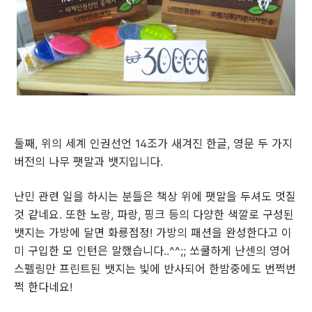
둘째
,
위의 세계 인권선언
14
조가 새겨진 한글
,
영문 두 가지
버전의 나무 팻말과 뱃지입니다.
난민 관련 일을 하시는 분들은 책상 위에 팻말을 두셔도 멋질
것 같네요. 또한 노랑, 파랑, 핑크 등의 다양한 색깔로 구성된
뱃지는 가방에 달면 화룡점정! 가방의 패션을 완성한다고 이
미 구입한 모 인턴은 말했습니다..^^;; 쏘쿨하게 난센의 영어
스펠링만 프린트된 뱃지는 빛에 반사되어 한밤중에도 번쩍번
쩍 한다네요!