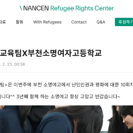
자료
활동
With Refugees
Contact
Q&A
후원하
교육팀X부천소명여자고등학교
. 2. 23. 00:58
육팀>은 이번주에 부천 소명여고에서 난민인권과 평화에 대한 10회
니다^^ 3년째 함께 하는 소명여고 항상 고맙고 반갑습니다~