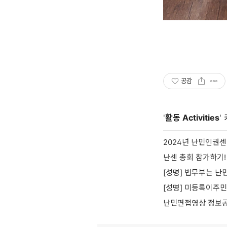
공감
'
활동 Activities
'
2024년 난민인권
난센 총회 참가하기!
[성명] 법무부는 난
[성명] 미등록이주
난민면접영상 정보공