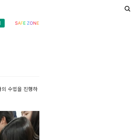
기
S
A
F
E
Z
O
N
E
차의 수업을 진행하