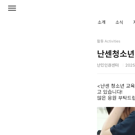
본문 바로가기
소개
소식
활동 Activities
난센청소년
난민인권센터
2025
<난센 청소년 교
고 있습니다!
많은 응원 부탁드립