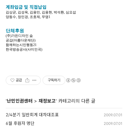
계좌입금 및 직접납입
김상균, 김성욱, 김용민, 김용현, 박석환, 심요섭
양동수, 정민경, 조효제, 무명1
단체후원
(주)가든디자인 숨
공감(아름다운재단)
함께하는시민행동21
한국방송공사(사미인곡)
공감
구독하기
'
난민인권센터
>
재정보고
' 카테고리의 다른 글
2/4분기 일반회계 대차대조표
2009.07.01
6월 후원자 명단
2009.07.01