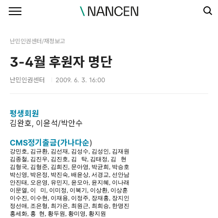
본문 바로가기
난민인권센터/재정보고
3-4월 후원자 명단
난민인권센터
2009. 6. 3. 16:00
평생회원
김완호, 이윤석/박안수
CMS정기출금(가나다순
)
강민호, 김규환, 김선재, 김성수, 김성인, 김재원
김종철, 김진우, 김진호, 김 탁, 김태정, 김 현
김형국, 김형준, 김희진, 문아영, 박균희, 박승호
박신영, 박은정, 박진숙, 배윤상, 서경교, 선안남
안진태, 오은영, 유민지, 윤모아, 윤지혜, 이나래
이문열, 이 미, 이미정, 이복기, 이상환, 이상훈
이수진, 이수현, 이재용, 이정주, 장재홍, 장지인
정선애, 조은형, 최가은, 최원근, 최희승, 한명진
홍세화, 홍 현, 황두원, 황미영, 황지원