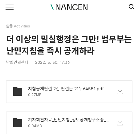
본문 바로가기
활동 Activities
더 이상의 밀실행정은 그만! 법무부는
난민지침을 즉시 공개하라
난민인권센터
2022. 3. 30. 17:36
지침공개판결 2심 판결문 21누64551.pdf
0.27MB
기자회견자료_난민지침_정보공개청구소송_선고_기자회견_20220330.docx
0.04MB