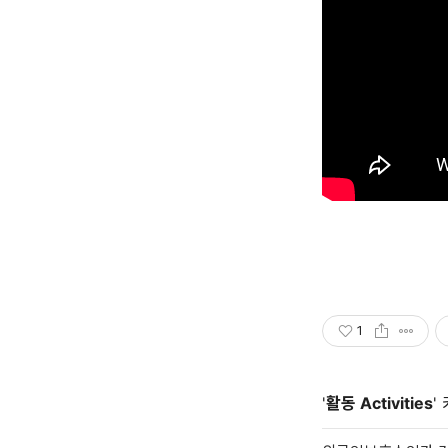
1
'
활동 Activities
'