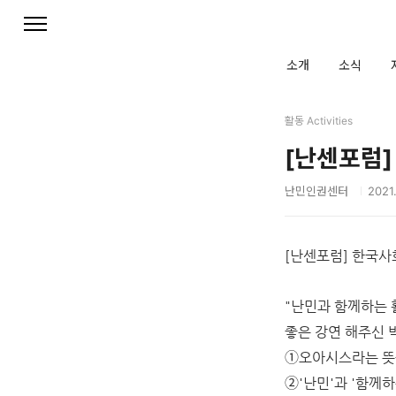
본문 바로가기
소개
소식
활동 Activities
[난센포럼]
난민인권센터
2021.
[난센포럼] 한국사
"난민과 함께하는 
좋은 강연 해주신 
➀오아시스라는 뜻을
➁'난민'과 '함께