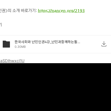
권>의 소개 바로가기:
https://nancen.org/2193
기
한국사회와 난민인권4강_난민과함께하는활동을꾼꾼다는것_박정형.pdf
0.30MB
e/aSDIhwxcI1U