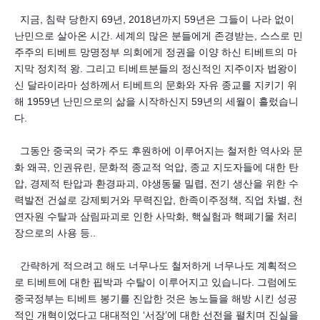
지금, 침략 당한지 69년, 2018년까지 59년은 그들이 나라 없이
난민으로 살아온 시간. 세계의 많은 분들에게 존경받는, 스스로 민
주주의 티베트 망명정부 의회에게 정권을 이양 하신 티베트의 마
지막 정치적 왕. 그리고 티베트분들의 정신적인 지주이자 법왕이
신 달라이라마 성하께서 티베트의 문화와 자유 종교를 지키기 위
해 1959년 난민으로의 삶을 시작하신지 59년의 세월이 흘렀습니
다.
그동안 중국의 국가 주도 후원하에 이루어지는 철저한 역사와 문
화 왜곡, 인권유린, 문화적 종교적 억압, 종교 지도자들에 대한 탄
압, 경제적 탄압과 환경파괴, 야생동물 밀렵, 전기 생산을 위한 수
력발전 건설로 강제퇴거와 무력진압, 한족이주정책, 직업 차별, 천
연자원 수탈과 삼림파괴로 인한 사막화, 핵실험과 핵폐기물 처리
장으로의 사용 등..
간략하게 적으려고 해도 너무나도 철저하게 너무나도 계획적으
로 티베트에 대한 핍박과 수탈이 이루어지고 있습니다. 그럼에도
중국정부는 티베트 봉기를 진압한 것은 농노들을 해방 시킨 성공
적인 개혁이었다고 대대적인 ‘서장’에 대한 선전을 펼치며 진실을