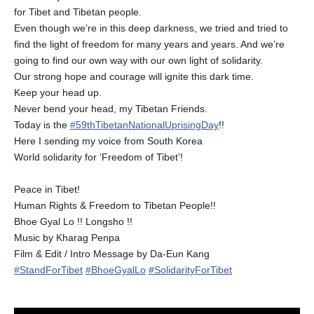
for Tibet and Tibetan people.
Even though we’re in this deep darkness, we tried and tried to
find the light of freedom for many years and years. And we’re
going to find our own way with our own light of solidarity.
Our strong hope and courage will ignite this dark time.
Keep your head up.
Never bend your head, my Tibetan Friends.
Today is the
#
59thTibetanNationalUprisingDay
!!
Here I sending my voice from South Korea
World solidarity for ‘Freedom of Tibet’!
Peace in Tibet!
Human Rights & Freedom to Tibetan People!!
Bhoe Gyal Lo !! Longsho !!
Music by Kharag Penpa
Film & Edit / Intro Message by Da-Eun Kang
#
StandForTibet
#
BhoeGyalLo
#
SolidarityForTibet