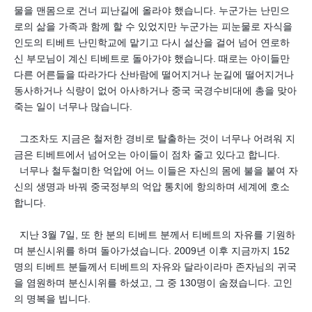
물을 맨몸으로 건너 피난길에 올라야 했습니다. 누군가는 난민으
로의 삶을 가족과 함께 할 수 있었지만 누군가는 피눈물로 자식을
인도의 티베트 난민학교에 맡기고 다시 설산을 걸어 넘어 연로하
신 부모님이 계신 티베트로 돌아가야 했습니다. 때로는 아이들만
다른 어른들을 따라가다 산바람에 떨어지거나 눈길에 떨어지거나
동사하거나 식량이 없어 아사하거나 중국 국경수비대에 총을 맞아
죽는 일이 너무나 많습니다.
그조차도 지금은 철저한 경비로 탈출하는 것이 너무나 어려워 지
금은 티베트에서 넘어오는 아이들이 점차 줄고 있다고 합니다.
너무나 철두철미한 억압에 어느 이들은 자신의 몸에 불을 붙여 자
신의 생명과 바꿔 중국정부의 억압 통치에 항의하며 세계에 호소
합니다.
지난 3월 7일, 또 한 분의 티베트 분께서 티베트의 자유를 기원하
며 분신시위를 하며 돌아가셨습니다. 2009년 이후 지금까지 152
명의 티베트 분들께서 티베트의 자유와 달라이라마 존자님의 귀국
을 염원하며 분신시위를 하셨고, 그 중 130명이 숨졌습니다. 고인
의 명복을 빕니다.