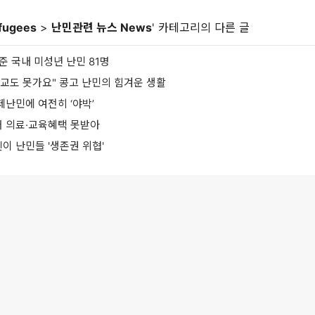
fugees
>
난민관련 뉴스 News
' 카테고리의 다른 글
기준 국내 미성년 난민 81명
 학교도 못가요" 콩고 난민의 힘겨운 생활
제난민에 여전히 ‘야박’
어 의료·교육혜택 못받아
린이 난민들 '생존권 위협'