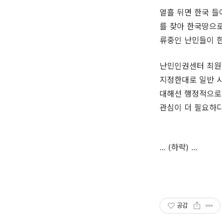
열흘 뒤면 한국 들
를 찾아 한국땅으
류중인 난민들이 한 
난민인권센터 최원
지정한대로 일반 
대해선 행정적으로
관심이 더 필요하다
... (하략) ...
공감