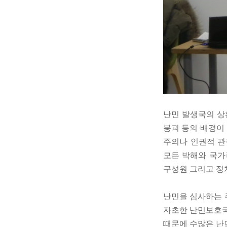
난민 발생국의 상
붕괴 등의 배경이
주의나 인권적 관
모든 박해와 국가
구성원 그리고 정
난민을 심사하는 
자초한 난민보호국
때문에 수많은 난