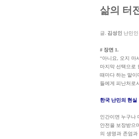
삶의 터
글.
김성인
난민인
# 장면 1.
“아니요, 오지 마
마지막 선택으로 
때마다 하는 말이
들에게 피난처로서
한국 난민의 현실
인간이면 누구나 
안전을 보장받으며
의 생명과 존엄과