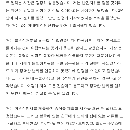
로 일하는 시간은 굉장히 힘들었습니다. 저는 난민지위를 얻을 것이라
는 자신이 있었고 신청이 기각될 것이라고는 상상하지 못했습니다. 1년
반이 지나 전화를 받았고 난민 신청이 기각되었다는 소식을 들었습니
다. 저는 2주 이내에 이의신청을 하거나 출국해야 했습니다.
저는 불인정처분을 납득할 수 없었습니다. 한국정부는 제게 본국으로
돌아가는 것이 위험하다는 증거가 충분치 않다고 말했습니다. 가장 큰
이유는 정당이 설립된 정확한 날짜를 언급하지 못했기 때문이라고 했
습니다. 저에게 불인정처분을 내린 공무원은 저의 진술이 사실일지라
도 제가 정확한 날짜를 언급하지 못했기에 인정할 수 없다고 말했습니
다. 그 때 저는 매우 화가났고, 한국정부가 난민을 원하지 않는다고 생
각했습니다. 어떻게 저의 모든 진술에도 불구하고 정확한 날짜를 말하
지 못했기 때문에 거절할 수 있단 말입니까.
저는 이의신청서를 제출하며 증거를 제출할 시간을 조금 더 달라고 요
청했습니다. 그리고 본국에 있는 친구에게 연락해 집에 있는 서류를 보
내달라고 부탁했습니다. 한 달 후에 자료가 도착했고, 출입국사무소에