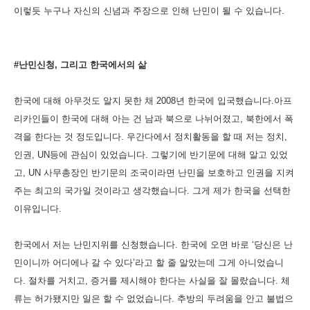
이렇듯 누구나 자신의 신념과 주장으로 인해 난민이 될 수 있습니다.
#난민신청, 그리고 한국에서의 삶
한국에 대해 아무것도 알지 못한 채 2008년 한국에 입국했습니다.아프
리카인들이 한국에 대해 아는 건 남과 북으로 나뉘어졌고, 북한에서 폭
격을 한다는 것 정도입니다. 우간다에서 정치활동을 할 때 저는 정치,
인권, UN등에 관심이 있었습니다. 그렇기에 반기문에 대해 알고 있었
고, UN 사무총장인 반기문의 조국이라면 난민을 보호하고 인권을 지켜
주는 최고의 국가일 것이라고 생각했습니다. 그게 제가 한국을 선택한
이유입니다.
한국에서 저는 난민지위를 신청했습니다. 한국에 오면 바로 ‘당신은 난
민이니까 어디에나 갈 수 있다’라고 할 줄 알았는데 그게 아니었습니
다. 절차를 거치고, 증거를 제시해야 한다는 사실을 잘 몰랐습니다. 체
류는 허가됐지만 일은 할 수 없었습니다. 추방의 두려움을 안고 불법으