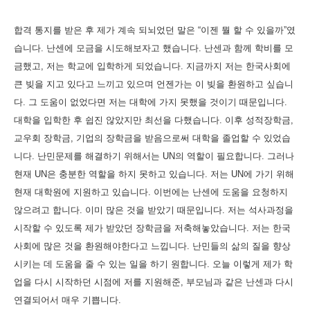
합격 통지를 받은 후 제가 계속 되뇌었던 말은 “이젠 뭘 할 수 있을까”였
습니다. 난센에 모금을 시도해보자고 했습니다. 난센과 함께 학비를 모
금했고, 저는 학교에 입학하게 되었습니다. 지금까지 저는 한국사회에
큰 빚을 지고 있다고 느끼고 있으며 언젠가는 이 빚을 환원하고 싶습니
다. 그 도움이 없었다면 저는 대학에 가지 못했을 것이기 때문입니다.
대학을 입학한 후 쉽진 않았지만 최선을 다했습니다. 이후 성적장학금,
교우회 장학금, 기업의 장학금을 받음으로써 대학을 졸업할 수 있었습
니다. 난민문제를 해결하기 위해서는 UN의 역할이 필요합니다. 그러나
현재 UN은 충분한 역할을 하지 못하고 있습니다. 저는 UN에 가기 위해
현재 대학원에 지원하고 있습니다. 이번에는 난센에 도움을 요청하지
않으려고 합니다. 이미 많은 것을 받았기 때문입니다. 저는 석사과정을
시작할 수 있도록 제가 받았던 장학금을 저축해놓았습니다. 저는 한국
사회에 많은 것을 환원해야한다고 느낍니다. 난민들의 삶의 질을 향상
시키는 데 도움을 줄 수 있는 일을 하기 원합니다. 오늘 이렇게 제가 학
업을 다시 시작하던 시점에 저를 지원해준, 부모님과 같은 난센과 다시
연결되어서 매우 기쁩니다.