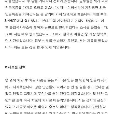
제출했습니다. 두 달을 기다리니 전화가 왔습니다. 공무원은 제게 외국
인등록증을 가지고 오라고 했습니다. 저는 이의신청이 기각되면 외국
인등록증을 가져간다는 걸 알기에 가지 않겠다고 했습니다. 며칠 후에
UNHCR에서 축하행사가 있다고 꼭 가야한다고 연락이 왔습니다. 이
후 출입국사무소에 찾아가 난민으로 인정되었다는 소식을 들었습니다.
그 때 저는 매우 행복했습니다. 그 때가 한국에 머물던 중 가장 행복했
던 시간이었습니다. 정부는 저를 추방하지 못했고, 저는 자유를 얻었습
니다. 저는 모든 것을 할 수 있게 되었습니다.
# 새로운 선택
몇 년이 지난 후 저는 사람을 돕는 더 나은 일을 할 방법이 없을지 생각
하기 시작했습니다. 많은 난민들이 겪어서는 안 될 일을 겪고 있다는 걸
알고 있었고 그렇기에 무언가를 해야 겠다고 생각했습니다. 몇 년간 고
민하던 끝에 다시 학교에 가기로 마음먹었습니다. 저는 정치에 관심이
있었고 지금껏 이어온 학업이 충분치 않다고 생각했습니다. 난민협약
에 난민들도 교육을 받을 권리가 있다는 것이 명시되어 있다는 걸 알고