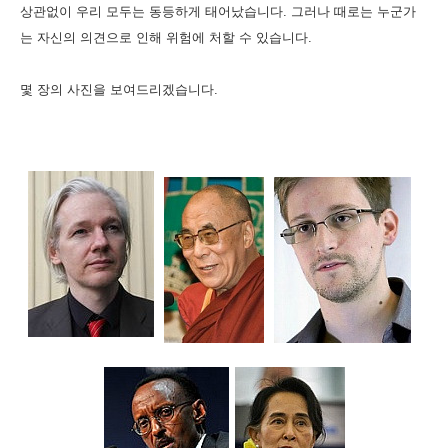
상관없이 우리 모두는 동등하게 태어났습니다. 그러나 때로는 누군가
는 자신의 의견으로 인해 위험에 처할 수 있습니다.
몇 장의 사진을 보여드리겠습니다.