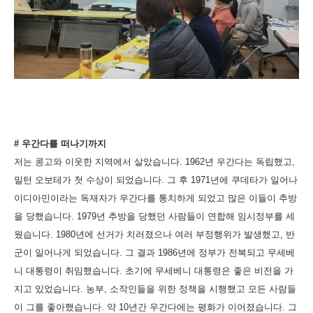
#
우간다를 떠나기까지
저는 콩고와 이웃한 지역에서 살았습니다. 1962년 우간다는 독립했고,
밀턴 오보테가 첫 수상이 되었습니다. 그 후 1971년에 쿠데타가 일어나
이디아민이라는 독재자가 우간다를 통치하게 되었고 많은 이들이 추방
을 당했습니다. 1979년 추방을 당했던 사람들이 연합해 임시정부를 세
웠습니다. 1980년에 선거가 치러졌으나 여러 부정행위가 발생했고, 반
군이 일어나게 되었습니다. 그 결과 1986년에 정부가 전복되고 무세베
니 대통령이 취임했습니다. 초기에 무세베니 대통령은 좋은 비전을 가
지고 있었습니다. 농부, 소작인들을 위한 정책을 시행했고 모든 사람들
이 그를 좋아했습니다. 약 10년간 우간다에는 평화가 이어졌습니다. 그