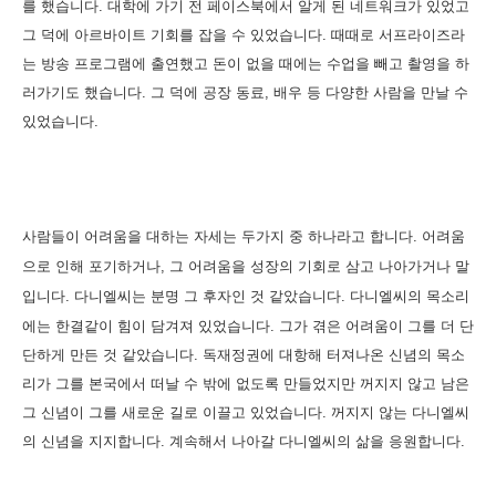
를 했습니다. 대학에 가기 전 페이스북에서 알게 된 네트워크가 있었고
그 덕에 아르바이트 기회를 잡을 수 있었습니다. 때때로 서프라이즈라
는 방송 프로그램에 출연했고 돈이 없을 때에는 수업을 빼고 촬영을 하
러가기도 했습니다. 그 덕에 공장 동료, 배우 등 다양한 사람을 만날 수
있었습니다.
사람들이 어려움을 대하는 자세는 두가지 중 하나라고 합니다. 어려움
으로 인해 포기하거나, 그 어려움을 성장의 기회로 삼고 나아가거나 말
입니다. 다니엘씨는 분명 그 후자인 것 같았습니다.
다니엘씨의 목소리
에는 한결같이 힘이 담겨져 있었습니다. 그가 겪은 어려움이 그를 더 단
단하게 만든 것 같았습니다. 독재정권에 대항해 터져나온 신념의 목소
리가 그를 본국에서 떠날 수 밖에 없도록 만들었지만 꺼지지 않고 남은
그 신념이 그를 새로운 길로 이끌고 있었습니다. 꺼지지 않는 다니엘씨
의 신념을 지지합니다. 계속해서 나아갈 다니엘씨의 삶을 응원합니다.