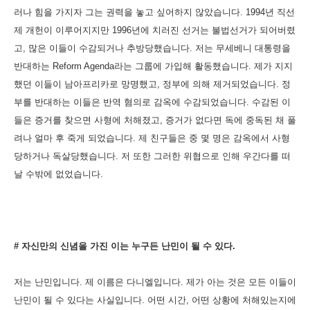
러나 힘을 가지자 그는 권력을 놓고 싶어하지 않았습니다. 1994년 직선
제 개헌이 이루어지지만 1996년에 치러진 선거는 불법선거가 되어버렸
고, 많은 이들이 수감되거나 추방당했습니다. 저는 무세베니 대통령을
반대하는 Reform Agenda라는 그룹에 가입해 활동했습니다. 제가 지지
했던 이들이 남아프리카로 망명했고, 정부에 의해 제거되었습니다. 정
부를 반대하는 이들은 반역 혐의로 감옥에 수감되었습니다. 수감된 이
들은 증거를 찾으면 사형에 처해졌고, 증거가 없다면 독에 중독된 채 풀
려나 얼마 후 죽게 되었습니다. 제 친구들은 중 몇 명은 감옥에서 사형
당하거나 독살당했습니다. 저 또한 그러한 위협으로 인해 우간다를 떠
날 수밖에 없었습니다.
# 자신만의 신념을 가진 이는 누구든 난민이 될 수 있다.
저는 난민입니다. 제 이름은 다니엘입니다. 제가 아는 것은 모든 이들이
난민이 될 수 있다는 사실입니다. 어떤 시간, 어떤 상황에 처해있는지에