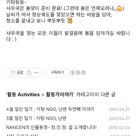
기타등등-
사무국은 봄맞이 준비 완료! (그런데 봄은 언제오려나,,
)
날씨가 어서 정상궤도를 찾았으면 하는 바람을 담아,
청소를 끝내고 보니 뿌듯뿌듯
사무국을 찾는 모든 이들이 발걸음에 봄을 담아가길 바랍니
다 : )
공감
구독하기
'
활동 Activities
>
활동가이야기
' 카테고리의 다른 글
4월 밀린 일기 : 식탐 NGO, 난센 두번째 이야기
2010.04.27
3월 밀린 일기 : 식탐 NGO, 난센
2010.04.27
NANCEN의 인물동정- 장.민.정. 을 소개합니다!
2010.02.24