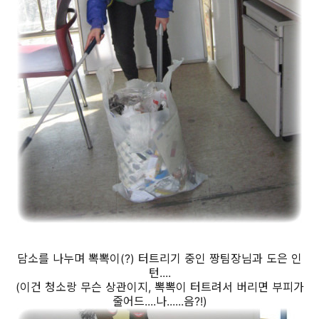
담소를 나누며 뽁뽁이(?) 터트리기 중인 짱팀장님과 도은 인
턴....
(이건 청소랑 무슨 상관이지, 뽁뽁이 터트려서 버리면 부피가
줄어드....나......음?!)