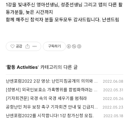
1강을 빛내주신 영아선생님, 성준선생님 그리고 맵의 다른 활
동가분들, 늦은 시간까지
함께 해주신 참석자 분들 모두모두 감사드립니다. 난센드림
공감
구독하기
'
활동 Activities
' 카테고리의 다른 글
난센포럼2022 2강 영상: 난민지침공개의 의의와 쟁점
2022.06.08
[성명서] 외국인보호소 가혹행위를 합법화하려는 졸속 개정 규탄한다
2022.05.31
[기자회견문] 국경 속의 국경 세우기를 멈춰라
2022.05.26
공항난민 처우 보장 촉구 기자회견 안내 및 긴급지원 요청
2022.05.23
난센포럼2022를 시작합니다! 1강 참가신청 모집.
2022.05.18