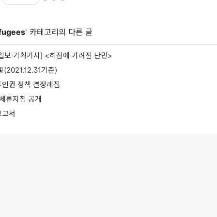
fugees
' 카테고리의 다른 글
일보 기획기사] <히잡에 가려진 난민>
(2021.12.31기준)
인권 정책 결정례집
민체류지침 공개
보고서