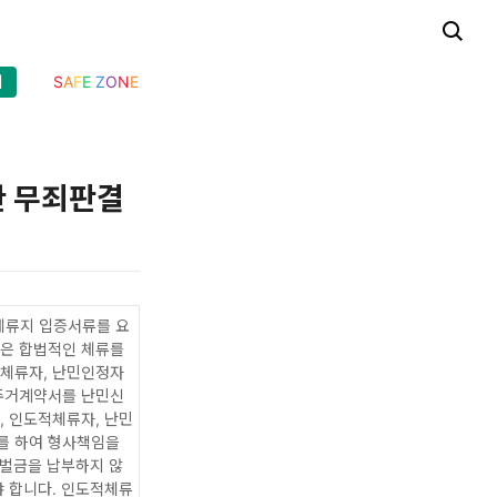
기
S
A
F
E
Z
O
N
E
한 무죄판결
체류지 입증서류를 요
것은 합법적인 체류를
적체류자, 난민인정자
 주거계약서를 난민신
, 인도적체류자, 난민
를 하여 형사책임을
 벌금을 납부하지 않
야 합니다. 인도적체류