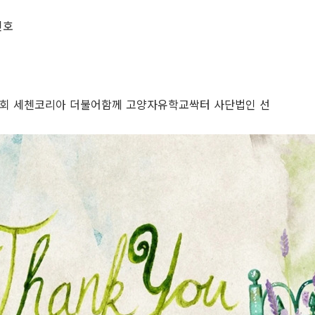
인호
회 세첸코리아 더불어함께 고양자유학교싹터 사단법인 선