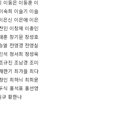
희 이동은 이동훈 이
 이숙희 이슬기 이슬
 이은신 이은애 이은
이찬민 이창제 이충민
태훈 장기문 장성호
승열 전영경 전영실
민석 정서희 정성욱
 조규진 조남경 조미
 채한기 최가을 최다
최정인 최하늬 최희윤
두식 홍석표 홍선영
필규 황한나