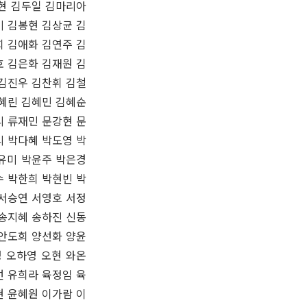
현 김두일 김마리아
미 김봉현 김상균 김
희 김애화 김연주 김
호 김은화 김재원 김
 김진우 김찬휘 김철
김혜린 김혜민 김혜순
리 류재민 문강현 문
리 박다혜 박도영 박
유미 박윤주 박은경
수 박한희 박현빈 박
 서승연 서영호 서정
 송지혜 송하진 신동
 안도희 양선화 양윤
 오하영 오현 와온
선 유희라 육정임 육
현 윤혜원 이가람 이