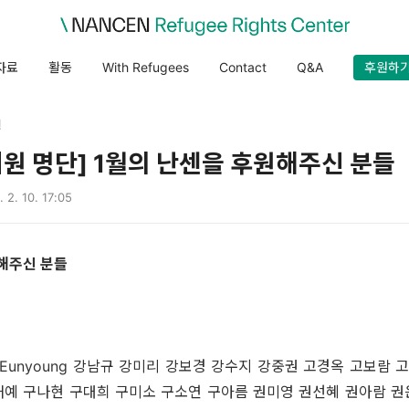
자료
활동
With Refugees
Contact
Q&A
후원하
원
회원 명단] 1월의 난센을 후원해주신 분들
 2. 10. 17:05
해주신 분들
m Eunyoung 강남규 강미리 강보경 강수지 강중권 고경옥 고보람
태예 구나현 구대희 구미소 구소연 구아름 권미영 권선혜 권아람 권