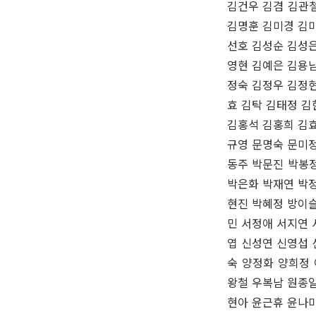
김건우 김겸 김관
김명훈 김미경 김미
선호 김성순 김성은
영현 김예은 김용남
정숙 김정우 김정현
효 김탁 김태정 김
김홍석 김홍희 김효
규영 문명숙 문미정
동주 박문진 박봉
박은화 박재연 박정
현진 박혜정 방이슬
민 서정애 서지연 
엽 신성연 신영섭 
숙 양정화 양희정
왕철 우복남 원종일
현아 윤근휴 윤나미