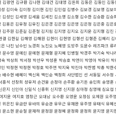
철 김광연 김규환 김나현 김대건 김대영 김돈회 김동은 김동인 김동
성 김미숙 김미정 김미현 김민 김민섭 김병수 김보경 김보명 김보
 김성인 김세영 김세움 김세진 김소명 김소형 김수한 김승환 김승
 김용은 김유정 김유진 김은경 김은영 김은영 김은정 김은중 김은
 김주원 김준길 김준철 김지림 김지영 김지오 김지운 김지형 김진
한결 김한길 김해영 김해원 김현미 김현영 김형선 김형준 김혜리 
은 나진 남수빈 노경희 노진오 노혜영 도방주 도윤수 레즈파크 류
 문수영 문예린 문예현 문재형 문지혜 민병철 박경주 박기숙 박나
정숙 박상희 박서정 박선우 박성훈 박승호 박연미 박영아 박유미 박
민 박정현 박정현 박정호 박주연 박지욱 박진아 박찬범 박총 박한
 배수현 배혜미 백신옥 백인순 백정희 사단법인 선 서동일 서수정
서흥석 선창희 성유저 손건웅 손정아 손주환 송기돈 송민희 송영훈
신은지 신인아 신일식 신중휘 신지영 신지원 심아정 심영애 심요섭
 여지윤 여지호 염창근 오대남 오수환 오영윤 오정심 오제원 오주영
 위은진 유금란 유바믜 유순관 유우근 유재완 유주영 유태식 유혜
 윤소현 윤순철 윤재하 윤정원 윤정혜 윤정화 윤정희 윤지영 윤지