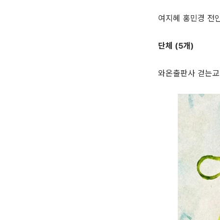
여지혜 홍민경 전
단체 (5개)
와온출판사 걷는교