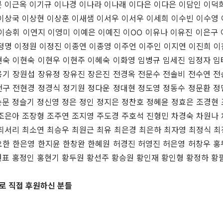
 이근옥 이기규 이나경 이나라 이나래 이다은 이다은 이담인 이덕
이상국 이상현 이상훈 이새샘 이서우 이서우 이세희 이수빈 이수영
이승휘 이연지 이영미 이예은 이예진 이OO 이유나 이유진 이은구
정명 이정원 이정진 이종연 이종영 이주언 이주인 이지연 이진희 
현숙 이현숙 이현우 이현주 이혜숙 이화영 임병규 임세진 임정자 임
용기 장원섭 장유정 장유진 장은진 전경옥 전문수 전솔비 전수연 전
천구 전현경 정경식 정기원 정다운 정대현 정도영 정동수 정문환 정
문 정슬기 정신영 정은 정인 정지은 정찬호 정혜윤 정효은 조경현
조은아 조장형 조주연 조지영 주도경 주호석 진형민 차경숙 차원나
최서리 최소연 최승우 최원근 최유 최은경 최은하 최자영 최정식 
요한 한은영 한지윤 한창완 한혜원 허경진 허영진 허은영 허창우 홍
원표 홍정인 홍현기 황두원 황선주 황승원 황인재 황인형 황정하 황
로 직접 후원하신 분들