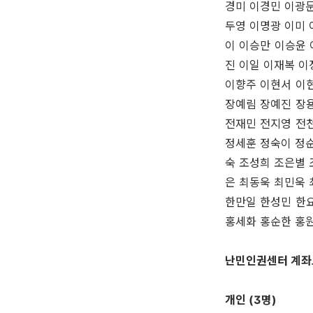
경미 이경민 이광문
두영 이명광 이미 
이 이승만 이승윤 
진 이일 이재복 이
이향주 이현서 이
장예림 장예진 장
전재민 전지영 전
정세훈 정숙이 정순
숙 조성희 조은별 
은 최동욱 최민욱 
한만일 한성민 한
홍세화 홍순한 홍
난민인권센터 계좌
개인 (3명)