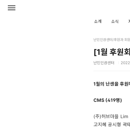
본문 바로가기
소개
소식
난민인권센터/후원과 회
[1월 후원
난민인권센터
2022.
1월의 난센을 후원
CMS (419명)
(주)허브마을 Li
고지혜 공시형 곽