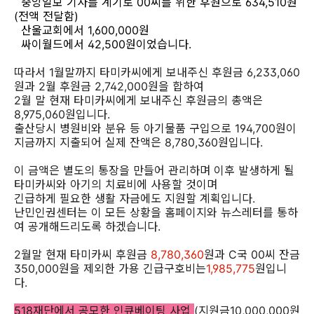
중앙일보 기사를 계기로 00씨를 위한 후원으로 634,510원
(전액 전달함)
산울교회에서 1,600,000원
싸이월드에서 42,500원이었습니다.
따라서 1월말까지 타미카씨에게 보내주신 후원금 6,233,060
원과 2월 후원금 2,742,000원을 합하여
2월 말 현재 타미카씨에게 보내주신 후원금의 총액은
8,975,060원입니다.
출산당시 병원비와 분유 등 아기물품 구입으로 194,700원이
지금까지 지출되어 실제 잔액은 8,780,360원입니다.
이 금액은 별도의 통장을 만들어 관리하며 이후 발생하게 될
타미카씨와 아기의 치료비에 사용할 것이며
긴급하게 필요한 생활 자금에도 지원할 계획입니다.
난민인권센터는 이 모든 상황을 홈페이지와 뉴스레터를 통하
여 공개해드리도록 하겠습니다.
2월말 현재 타미카씨 후원금
8,780,360
원과 C국 00씨 잔금
350,000원을 제외한 가용 긴급구호비는
1,985,775
원입니
다.
518재단에서 공모한 인큐베이팅 사업
(지원금10,000,000원