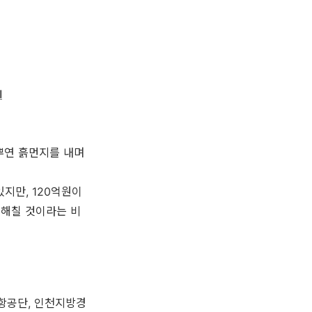
l
 뿌연 흙먼지를 내며
지만, 120억원이
 해칠 것이라는 비
항공단, 인천지방경