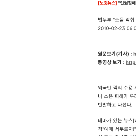
[노컷뉴스]
"인권침해
법무부 "소음 악취
2010-02-23 0
원문보기(기사) :
h
동영상 보기 :
htt
외국인 격리 수용 
나 소음 피해가 
반발하고 나섰다.
테마가 있는 뉴스[
적"예매 서두르자!