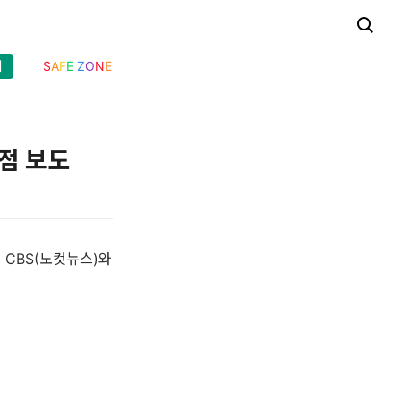
기
S
A
F
E
Z
O
N
E
제점 보도
 CBS(노컷뉴스)와