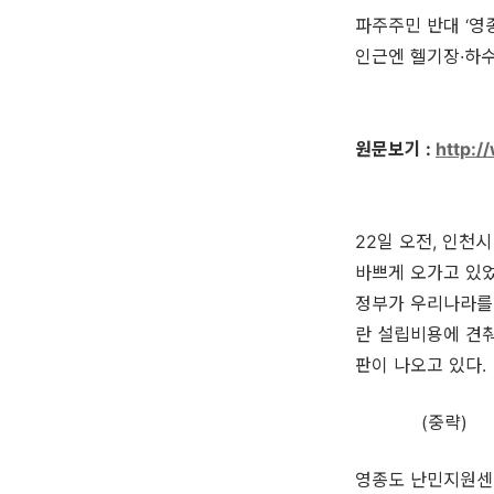
파주주민 반대 ‘영
인근엔 헬기장·하수
원문보기 :
http:/
22일 오전, 인천
바쁘게 오가고 있었
정부가 우리나라를 
란 설립비용에 견
판이 나오고 있다.
(중략)
영종도 난민지원센