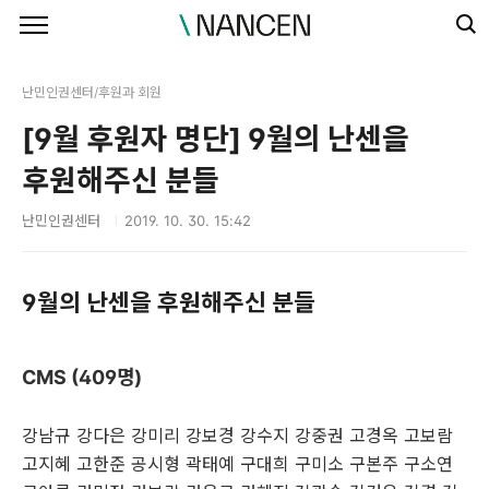
본문 바로가기
난민인권센터/후원과 회원
[9월 후원자 명단] 9월의 난센을
후원해주신 분들
난민인권센터
2019. 10. 30. 15:42
9월의 난센을 후원해주신 분들
CMS (409명)
강남규 강다은 강미리 강보경 강수지 강중권 고경옥 고보람
고지혜 고한준 공시형 곽태예 구대희 구미소 구본주 구소연