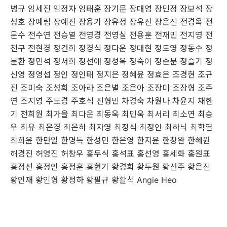
병규 임세진 임정자 임태훈 장기문 장대영 장민정 장보석 장
성호 장예림 장예진 장용기 장유정 장유진 장은진 전경옥 전
문수 전수연 전승열 전영경 전영실 전용훈 전재민 전지영 전
천구 전현경 정건희 정경식 정다운 정대현 정도영 정동수 정
문환 정민석 정서희 정선애 정성욱 정숙이 정순문 정슬기 정
신영 정영섭 정인 정인태 정지은 정혜윤 정효은 조경현 조규
진 조미숙 조성희 조아라 조은별 조은아 조장미 조장형 조주
연 조지영 주도경 주호석 진형민 차경숙 차원나 차윤지 채한
기 천희원 최가을 최다은 최동욱 최민욱 최서리 최소연 최승
우 최유 최은경 최은하 최자영 최정식 최정인 최하늬 최학열
최희윤 한만일 한명득 한성민 한은영 한지윤 한창완 한혜원
허경진 허영진 허창우 홍두식 홍석표 홍선영 홍세화 홍원표
홍정선 홍정인 홍정훈 홍현기 황경희 황두원 황선주 황은진
황인재 황인형 황정하 황필규 황활석 Angie Heo