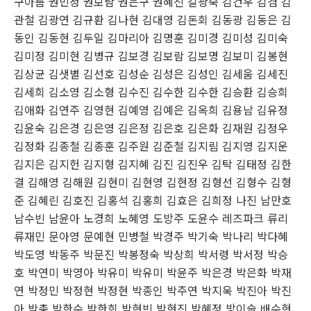
구아름 권민정 권보람 권은구 권혜진 길광숙 김건우 김겸 김
관철 김광연 김규환 김나현 김대영 김돈회 김동광 김동은 김
동인 김동현 김두일 김마리아 김명훈 김미경 김미성 김미숙
김미정 김미현 김병규 김보경 김보람 김보명 김보미 김봉현
김상균 김샛별 김선호 김성순 김성은 김성인 김세움 김세진
김세희 김소영 김소형 김수진 김수한 김수한 김승환 김승희
김애화 김연주 김영현 김예영 김예은 김옥희 김용남 김유정
김윤숙 김은경 김은영 김은정 김은호 김은화 김재원 김정우
김정화 김종철 김종훈 김주원 김준철 김지림 김지영 김지운
김지은 김지헌 김지형 김지혜 김진 김진우 김탁 김태정 김한
결 김해영 김해원 김현미 김현영 김현정 김형선 김형수 김형
준 김혜린 김호진 김홍석 김홍희 김효은 김희정 나진 남만호
남수빈 남윤아 노경희 노혜영 도방주 도윤수 레즈파크 류리
류재민 문아영 문예현 민병철 박경주 박기숙 박나리 박다혜
박도영 박동주 박문진 박봉정숙 박상희 박서령 박서정 박승
호 박연미 박영아 박유미 박유미 박윤주 박은경 박은화 박재
연 박정민 박정현 박정현 박종인 박주연 박지욱 박진아 박진
아 박총 박한수 박한희 박현빈 박현진 박혜정 방이슬 배수현