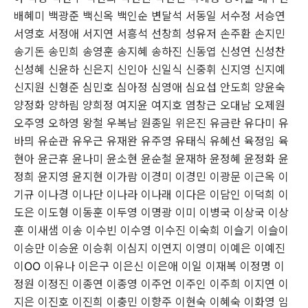
배혜미 백광준 백신옥 백인순 변달석 서동일 서수정 서승연
서영호 서정애 서지연 서흥석 선창희 성유저 손주환 손지민
송기돈 송민희 송영훈 송지혜 송하진 신동엽 신성연 신성찬
신성혜 신윤하 신은지 신인아 신일식 신중휘 신지영 신지예
신지원 신형준 심민호 심아정 심영애 심요섭 안도희 양윤숙
양정화 양하림 양희정 여지윤 여지호 염창근 오대남 오제원
오주영 오하영 왕철 우복남 원종일 위은진 유금란 유다미 유
바믜 유순관 유우근 유재완 유주영 유태식 유혜선 육정임 육
현아 윤근휴 윤나미 윤소현 윤순철 윤재하 윤정혜 윤정화 윤
정희 윤지영 윤지현 이가람 이경미 이경민 이광문 이근옥 이
기규 이나경 이나단 이나라 이나래 이다은 이담인 이덕희 이
도은 이도형 이동훈 이두영 이명광 이미 이병국 이상국 이상
훈 이새샘 이송 이수빈 이수영 이수진 이숙희 이슬기 이슬이
이승만 이승윤 이승휘 이심지 이연지 이영미 이예은 이예진
이
OO
이유나 이은구 이은신 이은애 이일 이재복 이정명 이
정원 이정진 이종연 이종영 이주언 이주인 이주희 이지연 이
지은 이진호 이진희 이충민 이향주 이현숙 이혜숙 이화영 임