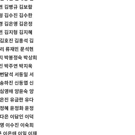
현 김병규 김보람
형 김수진 김수한
경 김은영 김은정
헌 김지형 김지혜
 김호진 김홍석 김
류리 류재민 문석현
지 박봉정숙 박상희
인 박주연 박지욱
 변달석 서동일 서
 송하진 신동엽 신
 심영애 양윤숙 양
위은진 유금란 유다
윤정혜 윤정화 윤정
이다은 이담인 이덕
수영 이수진 이숙희
 이은애 이일 이재