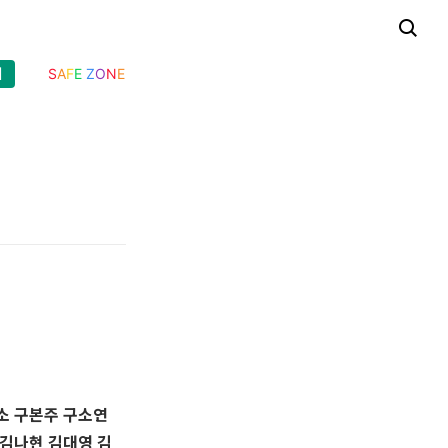
기
S
A
F
E
Z
O
N
E
소 구본주 구소연
 김나현 김대영 김