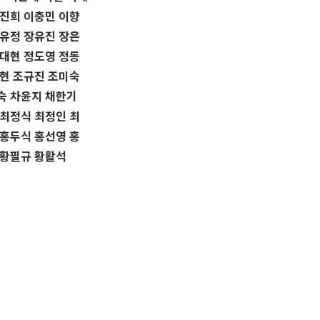
이진희 이충민 이향
장유정 장유진 장은
정대현 정도영 정동
경현 조규진 조미숙
숙 차윤지 채한기
 최정식 최정인 최
 홍두식 홍선영 홍
 황필규 황활석