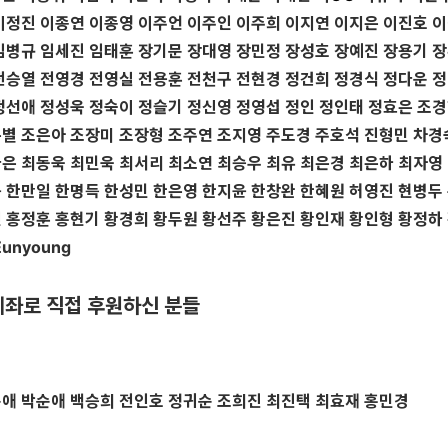
이정진 이종연 이종영 이주언 이주인 이주희 이지연 이지은 이진호 
임병규 임세진 임태훈 장기문 장대영 장민정 장성호 장예진 장용기 
전승열 전영경 전영실 전용훈 전천구 전현경 정건희 정경식 정다운 
정선애 정성욱 정숙이 정슬기 정신영 정영섭 정인 정인태 정효은 조
별 조은아 조장미 조장형 조주연 조지영 주도경 주호석 진형민 차경
은 최동욱 최민욱 최서리 최소연 최승우 최유 최은경 최은하 최자영
 한만일 한명득 한성민 한은영 한지윤 한창완 한혜원 허영진 현병두
 홍정훈 홍현기 황경희 황두원 황선주 황은진 황인재 황인형 황정하
Eunyoung
좌로 직접 후원하신 분들
애 박순애 백승희 전인호 정귀순 조희진 최진택 최효재 홍민경