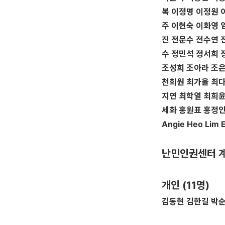
복 이정명 이정원 
주 이현숙 이화영 
진 전문수 전수연 
수 정민석 정서희 
조성희 조아라 조은
천희원 최가을 최다
지연 최학열 최희윤
세화 홍원표 홍정인
Angie Heo Lim 
난민인권센터 계
개인 (11명)
김동현 김한길 박순