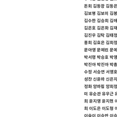
돈회 김동광 김동은
김보명 김보미 김봉
김수한 김승희 김애
김은호 김은화 김재
김진우 김탁 김태정
홍희 김효은 김희정
문아영 문예린 문예
박서령 박승호 박영
박진아 박진아 박총
수정 서승연 서영호
성찬 신윤하 신은지
정화 양하림 양희정
미 유순관 유우근 
희 윤지영 윤지현 
희 이도은 이도형 
이슬이 이승만 이승