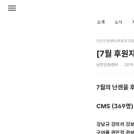
본문 바로가기
소개
소식
난민인권센터/후원과 회
[7월 후원
난민인권센터
2019.
7월의 난센을 
CMS (369명)
강남규 강미리 강보
구아름 권민정 권보