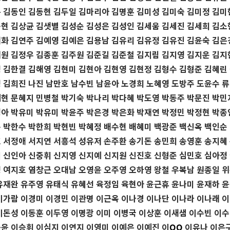
 김동인 김동현 김두일 김마리아 김명훈 김미성 김미숙 김미정 김미
현 김상균 김샛별 김성순 김성은 김성인 김세움 김세진 김세희 김소
화 김연주 김예영 김예은 김용남 김유리 김유정 김유진 김윤숙 김은
원 김정우 김종훈 김주원 김준길 김준철 김지림 김지영 김지운 김지
 김한결 김해영 김현미 김현아 김현영 김현정 김형수 김형준 김혜린
 김희진 나진 남만호 남수빈 남윤아 노경희 노혜영 도방주 도윤수 
현 문혜지 민병철 박기숙 박나리 박다혜 박도영 박동주 박문진 박민
아 박유미 박유미 박윤주 박은경 박은화 박재연 박정민 박정현 박종
 박한수 박한희 박현빈 박혜정 배수현 배혜미 백광준 백신옥 백인순
 서정애 서지연 서흥석 성유저 손주환 송기돈 송민희 송영훈 송지혜
 신인아 신중휘 신지영 신지예 신지원 신진호 신형준 심민호 심아정
 여지호 염창근 오대남 오영윤 오주영 오하영 왕철 우복남 원종일 
유재완 유주영 유태식 유혜선 육정임 육현아 윤근휴 윤나미 윤재하 
이가람 이경미 이경민 이관명 이근옥 이나경 이나단 이나라 이나래 
이돈성 이동훈 이두영 이명광 이미 이병국 이상훈 이새샘 이수빈 이
윤 이승휘 이심지 이연지 이영미 이예은 이예진 이
OO
이유나 이은구