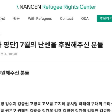
자료
활동
With Refugees
Contact
Q&A
후원하
원
자 명단] 7월의 난센을 후원해주신 분들
 9. 4. 18:30
후원해주신 분들
경 강수지 강중권 고경옥 고보람 고지혜 공시형 곽태예 구대희 구미
람 권은구 권혜진 길광숙 김건우 김겸 김경연 김관철 김광연 김규환