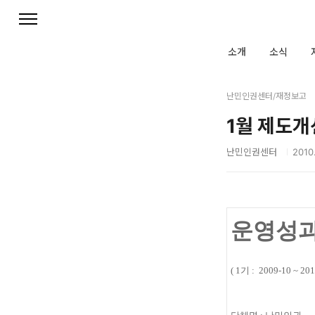
본문 바로가기
소개
소식
난민인권센터/재정보고
1월 제도
난민인권센터
2010.
운영성
( 1기 : 2009-10 ~ 201