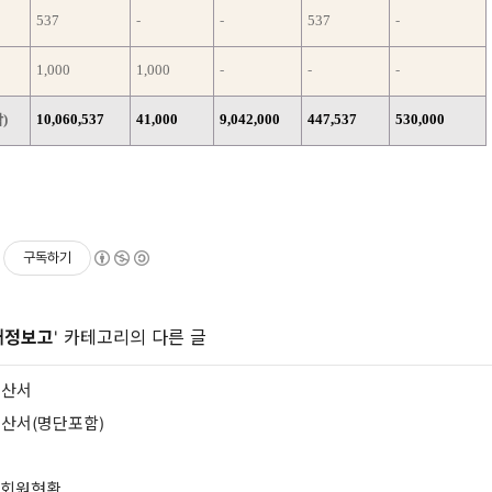
537
-
-
537
-
1,000
1,000
-
-
-
)
10,060,537
41,000
9,042,000
447,537
530,000
구독하기
재정보고
' 카테고리의 다른 글
결산서
결산서(명단포함)
 회원현황