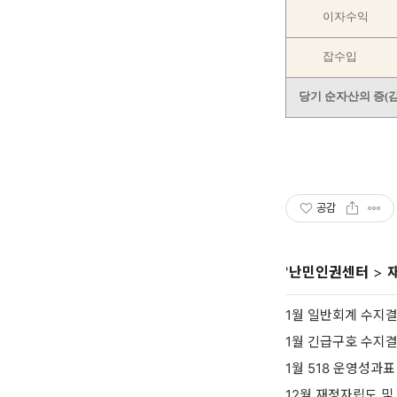
이자수익
잡수입
당기 순자산의 증(감
공감
'
난민인권센터
>
1월 일반회계 수지
1월 긴급구호 수지
1월 518 운영성과표
12월 재정자립도 및