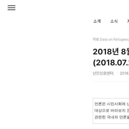
본문 바로가기
소개
소식
자료 Data on Refuge
2018년 
(2018.07
난민인권센터
2018.
언론은 시민사회에 난
대상으로 바라보지 
관련한 국내외 언론