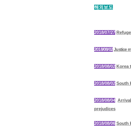
해외보도
2018/07/27
Refuge
2018/08/02
Justice m
2018/08/02
Korea 
2018/08/02
South 
2018/08/04
Arriv
prejudices
2018/08/06
South 