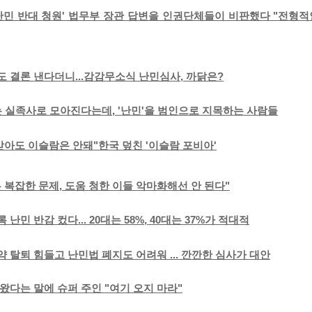
난민 반대 청원' 법무부 장관 답변을 인권단체들이 비판했다 "전형
 결론 낸다더니...감감무소식 난민심사, 까닭은?
는 실족사로 모아진다는데, '난민'을 범인으로 지목하는 사람들
받아도 이슬람은 안돼"한국 덮친 '이슬람 포비아'
 복잡한 문제, 도움 청한 이들 악마화해선 안 된다"
 난민 반감 컸다... 20대는 58%, 40대는 37%가 적대적
 탈퇴 힘들고 난민법 폐지도 어려워 ... 깐깐한 심사가 대안
왔다는 말에 슈퍼 주인 "여기 오지 마라"