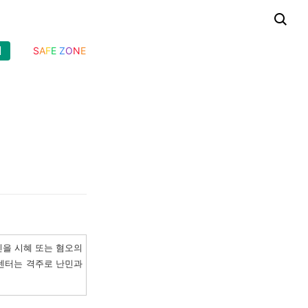
기
S
A
F
E
Z
O
N
E
민을 시혜 또는 혐오의
센터는 격주로 난민과