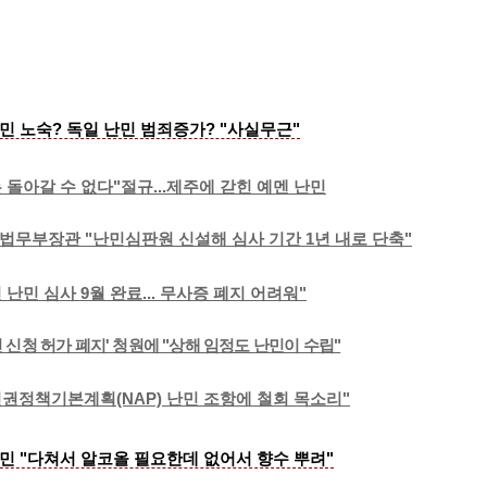
민 노숙? 독일 난민 범죄증가? "사실무근"
 돌아갈 수 없다"절규...제주에 갇힌 예멘 난민
법무부장관 "난민심판원 신설해 심사 기간 1년 내로 단축"
 난민 심사 9월 완료... 무사증 폐지 어려워"
난민 신청 허가 폐지' 청원에 "상해 임정도 난민이 수립"
권정책기본계획(NAP) 난민 조항에 철회 목소리"
민 "다쳐서 알코올 필요한데 없어서 향수 뿌려"