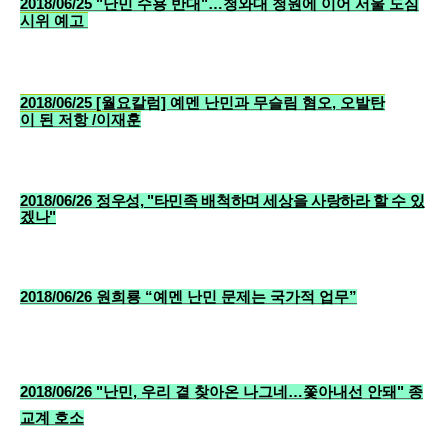
2018/06/25 "난민 수용 반대"…청와대 청원에 이어 서울 도심
시위 예고
2018/06/25
[월요칼럼] 예멘 난민과 무슬림 혐오, 오발탄
이 된 저항 /이재훈
2018/06/26
정우성, "타민족 배척하며 세상을 사랑하라 할 수 있
겠나"
2018/06/26
원희룡 “예멘 난민 문제는 국가적 업무”
2018/06/26
"난민, 우리 곁 찾아온 나그네…쫓아내선 안돼" 종
교계 호소