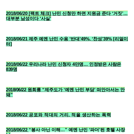
2018/06/20
[팩트 체크] 난민 신청만 하면 지원금 준다 ‘거짓’…
대부분 남성이다 ‘사실’
2018/06/21
제주 예멘 난민 수용 ‘반대’49%, ‘찬성’39% [리얼미
터]
2018/06/22
우리나라 난민 신청자 4만명… 인정받은 사람은
839명
2018/06/22
원희룡 “제주도가 ‘예멘 난민 부담’ 떠안아서는 안
돼”
2018/06/22
공포와 적대의 거리, 적을 생산하는 폭력
2018/06/22
“봉사 아닌 이해…” 예멘 난민 ‘파더’된 호텔 사장