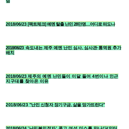
님
2018/06/23
[팩트체크] 예멘 탈출 난민 28만명…어디로 떠도나
2018/06/23
속도내는 제주 예멘 난민 심사, 심사관·통역원 추가
배치
2018/06/23
제주의 예멘 난민들이 이달 들어 4번이나 인근
지구대를 찾아온 이유
2018/06/23
"난민 신청자 장기구금, 삶을 망가뜨린다"
2018/06/24
’난민불인정자’ 콩고 여성 미쇼를 만나다(인터