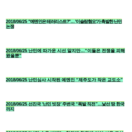
2018/06/25
"예멘인은 테러리스트?"… '이슬람혐오'가 촉발한 난민
논쟁
2018/06/25
난민에 따가운 시선 알지만…“이들은 전쟁을 피해
왔을뿐”
2018/06/25
난민심사 시작된 예멘인 “제주도가 작은 교도소”
2018/06/25
선진국 ‘난민 빗장’ 주변국 “폭발 직전”…낯선 땅 한국
까지