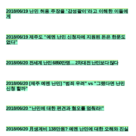
2018/06/19
난민 허용 주장을 '감성팔이'라고 이해한 이들에
게
2018/06/19
제주도 “예멘 난민 신청자에 지원된 돈은 한푼도
없다”
2018/06/20
전세계 난민 6850만명… 2차대전 난민보다 많다
2018/06/20 [제주 예멘 난민] "범죄 우려" vs "그랬다면 난민
신청 할까"
2018/06/20 “난민에 대한 편견과 혐오를 멈춰라!”
2018/06/20
月생계비 138만원? 예멘 난민에 대한 오해와 진실