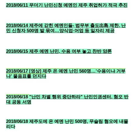
2018/06/11
무더기 난민신청 예멘인 제주 취업허가 적극 추진
2018/06/14 제주에 갇힌 예멘인들- 법무부 출도出島 제한, 난
민 신청자 500명 발 묶여…양식업·어업 등 일자리 제공
2018/06/15
제주 예멘 난민, 수용 여부 놓고 찬반 양론
2018/06/17 [영상] 제주 온 예멘 난민 560명…‘수용이냐 거부
냐’ 물음표를 던지다
2018/06/18
"난민 차별 행위 중단하라" 난민인권센터, 혐오 반
대 공동 서명
2018/06/18 제주도에 온 예멘 난민 500명, 무슬림 혐오에 내몰
리다