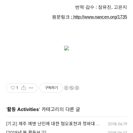
번역
·
감수 : 장유진
,
고은지
원문링크
:
http://www.n
ancen.org/1
7
35
1
구독하기
'
활동 Activities
' 카테고리의 다른 글
[기고] 제주 예맨 난민에 대한 혐오표현과 청와대 청원 사태를 지켜보며…
2018.06.19
[2018년 봄 활동보고]
2018.06.12